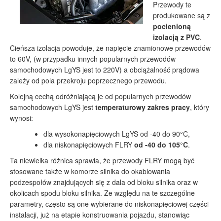
Przewody te
produkowane są z
pocienioną
izolacją z PVC
.
Cieńsza izolacja powoduje, że napięcie znamionowe przewodów
to 60V, (w przypadku innych popularnych przewodów
samochodowych LgYS jest to 220V) a obciążalność prądowa
zależy od pola przekroju poprzecznego przewodu.
Kolejną cechą odróżniającą je od popularnych przewodów
samochodowych LgYS jest
temperaturowy zakres pracy
, który
wynosi:
dla wysokonapięciowych LgYS od -40 do 90°C,
dla niskonapięciowych FLRY
od -40 do 105°C
.
Ta niewielka różnica sprawia, że przewody FLRY mogą być
stosowane także w komorze silnika do okablowania
podzespołów znajdujących się z dala od bloku silnika oraz w
okolicach spodu bloku silnika. Ze względu na te szczególne
parametry, często są one wybierane do niskonapięciowej części
instalacji, już na etapie konstruowania pojazdu, stanowiąc