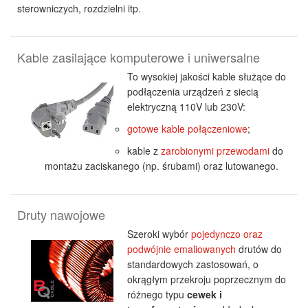
sterowniczych, rozdzielni itp.
Kable zasilające komputerowe i uniwersalne
To wysokiej jakości kable służące do
podłączenia urządzeń z siecią
elektryczną 110V lub 230V:
gotowe kable połączeniowe
;
kable z
zarobionymi przewodami
do
montażu zaciskanego (np. śrubami) oraz lutowanego.
Druty nawojowe
Szeroki wybór
pojedynczo oraz
podwójnie emaliowanych
drutów do
standardowych zastosowań, o
okrągłym przekroju poprzecznym do
różnego typu
cewek i