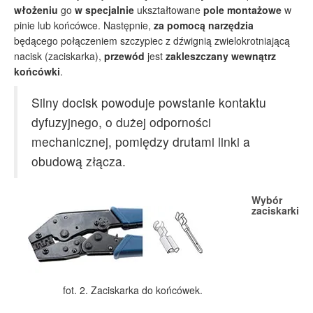
włożeniu
go
w specjalnie
ukształtowane
pole montażowe
w
pinie lub końcówce. Następnie,
za pomocą narzędzia
będącego połączeniem szczypiec z dźwignią zwielokrotniającą
nacisk (zaciskarka),
przewód
jest
zakleszczany wewnątrz
końcówki
.
Silny docisk powoduje powstanie kontaktu
dyfuzyjnego, o dużej odporności
mechanicznej, pomiędzy drutami linki a
obudową złącza.
Wybór
zaciskarki
fot. 2. Zaciskarka do końcówek.