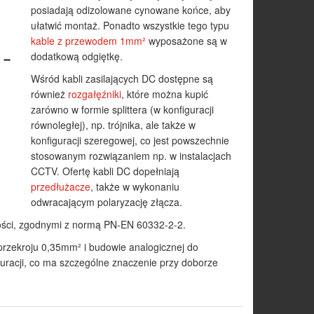
posiadają odizolowane cynowane końce, aby
ułatwić montaż. Ponadto wszystkie tego typu
kable z przewodem 1mm²
wyposażone są w
dodatkową odgiętkę.
Wśród kabli zasilających DC dostępne są
również
rozgałęźniki
, które można kupić
zarówno w formie splittera (w konfiguracji
równoległej), np. trójnika, ale także w
konfiguracji szeregowej, co jest powszechnie
stosowanym rozwiązaniem np. w instalacjach
CCTV. Ofertę kabli DC dopełniają
przedłużacze
, także w wykonaniu
odwracającym polaryzację złącza.
ości, zgodnymi z normą PN-EN 60332-2-2.
przekroju 0,35mm² i budowie analogicznej do
guracji, co ma szczególne znaczenie przy doborze