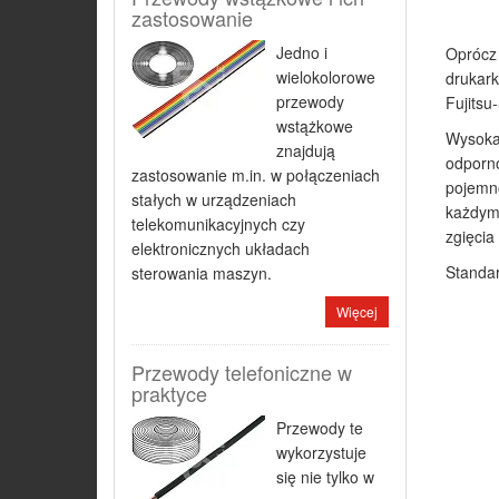
zastosowanie
Jedno i
Oprócz 
wielokolorowe
drukark
przewody
Fujitsu
wstążkowe
Wysoka 
znajdują
odporno
zastosowanie m.in. w połączeniach
pojemno
stałych w urządzeniach
każdym 
telekomunikacyjnych czy
zgięcia
elektronicznych układach
Standa
sterowania maszyn.
Więcej
Przewody telefoniczne w
praktyce
Przewody te
wykorzystuje
się nie tylko w