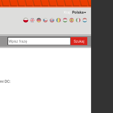
Kraj:
Polska
Szukaj
ami DC: