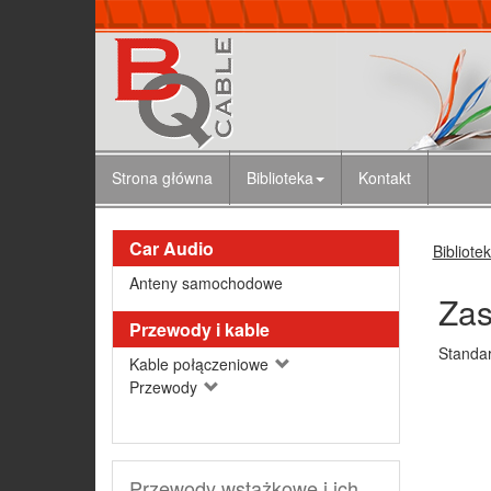
Strona główna
Biblioteka
Kontakt
Car Audio
Bibliote
Anteny samochodowe
Zas
Przewody i kable
Standar
Kable połączeniowe
Przewody
Przewody wstążkowe i ich