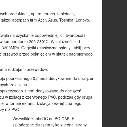
ych produktach, np. routerach, tabletach,
 także laptopach firm Acer, Asus, Toshiba, Lenovo,
la na uzyskanie odpowiedniej ich twardości i
 w temperaturze 200-230°C. W zależności od
 3300MPa. Odgiętki (elastyczne osłony kabli) przy
nić przewód przed pęknięciem w skutek nadmiernego
woma rodzajami przewodów:
zekroju poprzecznego 0,5mm2 dedykowane do obciążeń
ych izolacjach.
u poprzecznego 1mm² dedykowane do obciążeń
u w izolacji z czerwonego PVC, podczas gdy druga
wanej w formie ekranu. Izolacja zewnętrzna tego
zy niż PVC.
Wszystkie kable DC od BQ CABLE
zakończone złączem tylko z jednej strony,