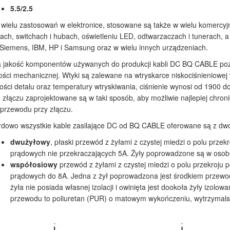
5.5/2.5
wielu zastosowań w elektronice, stosowane są także w wielu komercyjn
ach, switchach i hubach, oświetleniu LED, odtwarzaczach i tunerach, a
-Siemens, IBM, HP i Samsung oraz w wielu innych urządzeniach.
jakość komponentów używanych do produkcji kabli DC BQ CABLE pozwa
ści mechanicznej. Wtyki są zalewane na wtryskarce niskociśnieniowej
ści detalu oraz temperatury wtryskiwania, ciśnienie wynosi od 1900 do
złączu zaprojektowane są w taki sposób, aby możliwie najlepiej chro
 przewodu przy złączu.
rdowo wszystkie kable zasilające DC od BQ CABLE oferowane są z d
dwużyłowy
, płaski przewód z żyłami z czystej miedzi o polu pr
prądowych nie przekraczających 5A. Żyły poprowadzone są w osobn
współosiowy
przewód z żyłami z czystej miedzi o polu przekroj
prądowych do 8A. Jedna z żył poprowadzona jest środkiem przewod
żyła nie posiada własnej izolacji i owinięta jest dookoła żyły izolo
przewodu to poliuretan (PUR) o matowym wykończeniu, wytrzymals