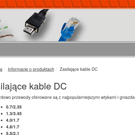
ka
Informacje o produktach
Zasilające kable DC
ilające kable DC
dowo przewody oferowane są z najpopularniejszymi wtykami i gniazd
0.7/2.35
1.3/3.45
4.0/1.7
4.8/1.7
5.5/2.1