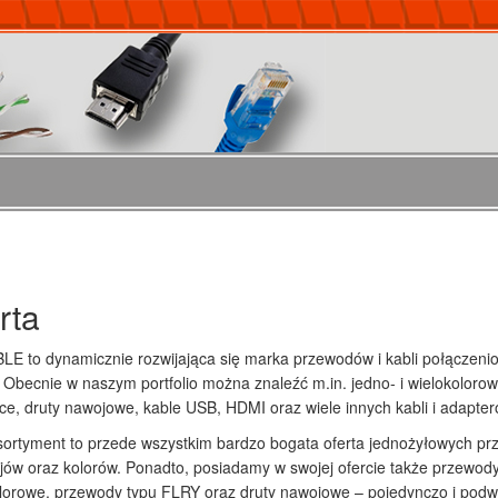
rta
E to dynamicznie rozwijająca się marka przewodów i kabli połączeni
. Obecnie w naszym portfolio można znaleźć m.in. jedno- i wielokolor
ące, druty nawojowe, kable USB, HDMI oraz wiele innych kabli i adapter
ortyment to przede wszystkim bardzo bogata oferta jednożyłowych pr
jów oraz kolorów. Ponadto, posiadamy w swojej ofercie także przewody
lorowe, przewody typu FLRY oraz druty nawojowe – pojedynczo i pod