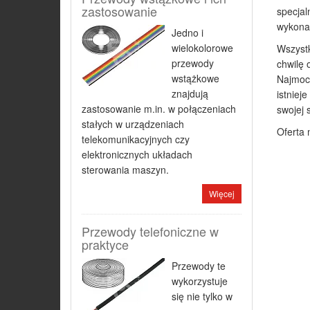
zastosowanie
specjal
wykonan
Jedno i
wielokolorowe
Wszystk
przewody
chwilę 
wstążkowe
Najmocn
znajdują
istniej
zastosowanie m.in. w połączeniach
swojej 
stałych w urządzeniach
Oferta 
telekomunikacyjnych czy
elektronicznych układach
sterowania maszyn.
Więcej
Przewody telefoniczne w
praktyce
Przewody te
wykorzystuje
się nie tylko w