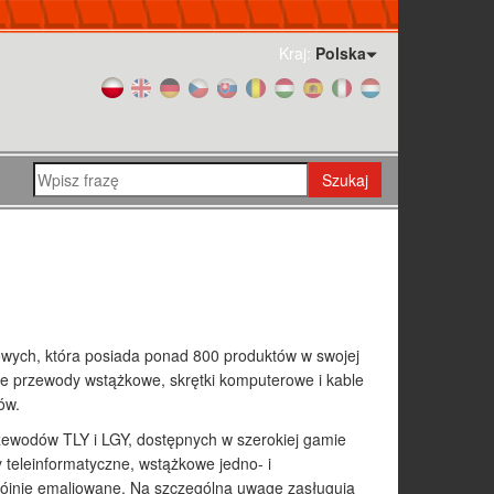
Kraj:
Polska
Szukaj
owych, która posiada ponad 800 produktów w swojej
owe przewody wstążkowe, skrętki komputerowe i kable
ów.
zewodów TLY i LGY, dostępnych w szerokiej gamie
 teleinformatyczne, wstążkowe jedno- i
wójnie emaliowane. Na szczególną uwagę zasługują