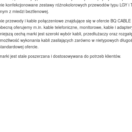
nie konfekcjonowane zestawy różnokolorowych przewodów typu LGY i 
ym z miedzi beztlenowej.
ie przewody i kable połączeniowe znajdujące się w ofercie BQ CABLE
obecną oferujemy m.in. kable telefoniczne, monitorowe, kable i adapt
iejszą cechą marki jest szeroki wybór kabli, przedłużaczy oraz rozg
e możliwość wykonania kabli zasilających zarówno w nietypowych długoś
standardowej ofercie.
marki jest stale poszerzana i dostosowywana do potrzeb klientów.