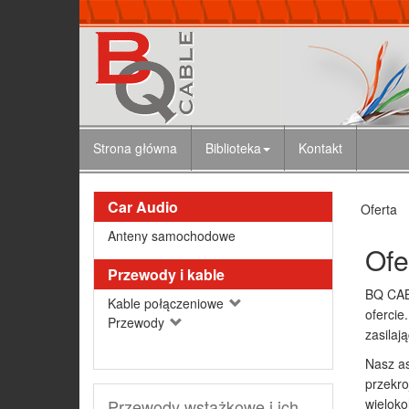
Strona główna
Biblioteka
Kontakt
Car Audio
Oferta
Anteny samochodowe
Ofe
Przewody i kable
BQ CABL
Kable połączeniowe
ofercie
Przewody
zasilaj
Nasz as
przekro
Przewody wstążkowe i ich
wieloko