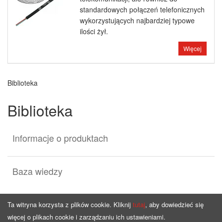
standardowych połączeń telefonicznych
wykorzystujących najbardziej typowe
ilości żył.
Więcej
Biblioteka
Biblioteka
Informacje o produktach
Baza wiedzy
Ta witryna korzysta z plików cookie. Kliknij
tutaj
, aby dowiedzieć się
więcej o plikach cookie i zarządzaniu ich ustawieniami.
Strona główna
Oferta