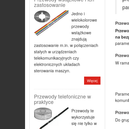
zastosowanie
pa
Jedno i
wielokolorowe
Przewo
przewody
Przewo
wstążkowe
na bez
znajdują
paramet
zastosowanie m.in. w połączeniach
stałych w urządzeniach
Przewo
telekomunikacyjnych czy
W rama
elektronicznych układach
sterowania maszyn.
Więcej
Paramet
Przewody telefoniczne w
komunik
praktyce
Przewody te
Przewo
wykorzystuje
Do gru
się nie tylko w