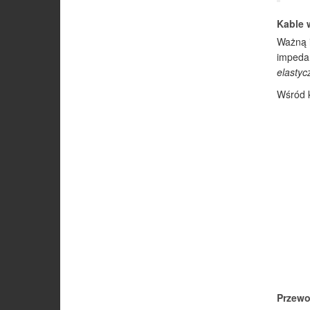
Kable 
Ważną i
impedan
elastyc
Wśród k
Przewo