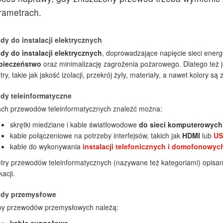
rametrach.
dy do instalacji elektrycznych
dy do instalacji elektrycznych
, doprowadzające napięcie sieci ener
pieczeństwo
oraz minimalizację zagrożenia pożarowego. Dlatego też j
ry, takie jak jakość izolacji, przekrój żyły, materiały, a nawet kolory s
dy teleinformatyczne
ch przewodów teleinformatycznych znaleźć można:
skrętki miedziane i kable światłowodowe
do sieci komputerowych
kable połączeniowe na potrzeby interfejsów, takich jak
HDMI
lub
US
kable do wykonywania
instalacji telefonicznych i domofonowyc
ry przewodów teleinformatycznych (nazywane też kategoriami) opisa
acji.
dy przemysłowe
py przewodów przemysłowych należą: