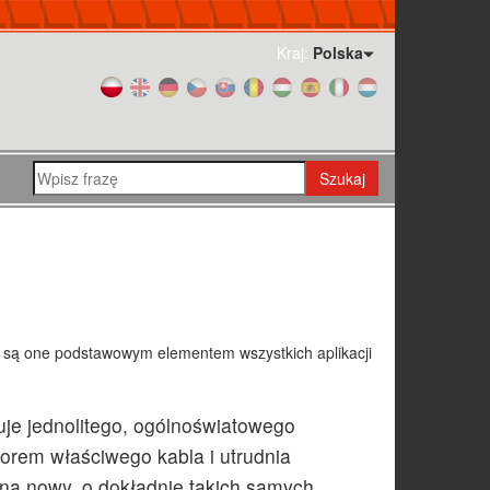
Kraj:
Polska
Szukaj
bo są one podstawowym elementem wszystkich aplikacji
uje jednolitego, ogólnoświatowego
orem właściwego kabla i utrudnia
na nowy, o dokładnie takich samych