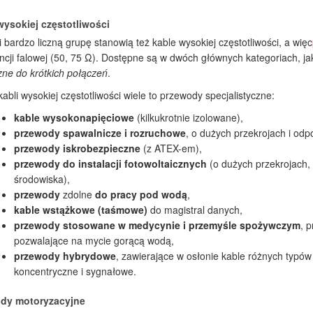
wysokiej częstotliwości
 bardzo liczną grupę stanowią też kable wysokiej częstotliwości, a więc
cji falowej (50, 75 Ω). Dostępne są w dwóch głównych kategoriach, j
zne do krótkich połączeń
.
abli wysokiej częstotliwości wiele to przewody specjalistyczne:
kable wysokonapięciowe
(kilkukrotnie izolowane),
przewody spawalnicze i rozruchowe
, o dużych przekrojach i odp
przewody iskrobezpieczne
(z ATEX-em),
przewody do instalacji fotowoltaicznych
(o dużych przekrojach,
środowiska),
przewody
zdolne
do pracy pod wodą
,
kable wstążkowe (taśmowe)
do magistral danych,
przewody stosowane w medycynie i przemyśle spożywczym
, 
pozwalające na mycie gorącą wodą,
przewody hybrydowe
, zawierające w osłonie kable różnych typów
koncentryczne i sygnałowe.
dy motoryzacyjne