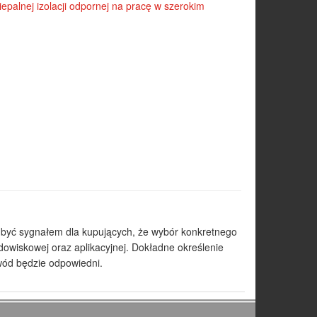
iepalnej izolacji odpornej na pracę w szerokim
a być sygnałem dla kupujących, że wybór konkretnego
owiskowej oraz aplikacyjnej. Dokładne określenie
wód będzie odpowiedni.