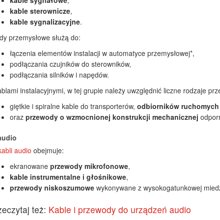
kable sygnałowe
,
kable sterownicze
,
kable sygnalizacyjne
.
dy przemysłowe służą do:
łączenia elementów instalacji w automatyce przemysłowej*,
podłączania czujników do sterowników,
podłączania silników i napędów.
blami instalacyjnymi, w tej grupie należy uwzględnić liczne rodzaje pr
giętkie i spiralne kable do transporterów,
odbiorników ruchomych 
oraz
przewody o wzmocnionej konstrukcji mechanicznej
odporn
audio
kabli audio
obejmuje:
ekranowane
przewody mikrofonowe
,
kable instrumentalne i głośnikowe
,
przewody niskoszumowe
wykonywane z wysokogatunkowej miedzi 
zeczytaj też:
Kable i przewody do urządzeń audio