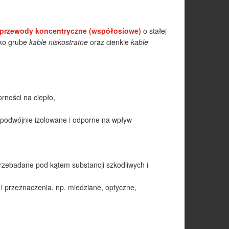
przewody koncentryczne (współosiowe)
o stałej
ako grube
kable niskostratne
oraz cienkie
kable
orności na ciepło,
 podwójnie izolowane i odporne na wpływ
przebadane pod kątem substancji szkodliwych i
 i przeznaczenia, np. miedziane, optyczne,