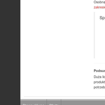
Osobną 
zakresi
Sp
Podsu
Duża li
produkt
potrzeb