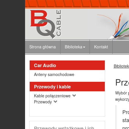
Strona główna
Biblioteka
Kontakt
Car Audio
Bibliote
Anteny samochodowe
Prz
Przewody i kable
Wybór p
Kable połączeniowe
wykorzy
Przewody
Pr
st
Przewody wstążkowe i ich
pr