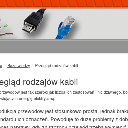
ka
Baza wiedzy
Przegląd rodzajów kabli
egląd rodzajów kabli
rzewodów jest tak szeroki jak liczba ich zastosowań i nic dziwnego, 
stujących energię elektryczną.
odukcja przewodów jest stosunkowo prosta, jednak brak
andardu ich oznaczeń. Powoduje to duże problemy z dob
oces naprawy, gdy zniszczony przewód trzeba wymienić 