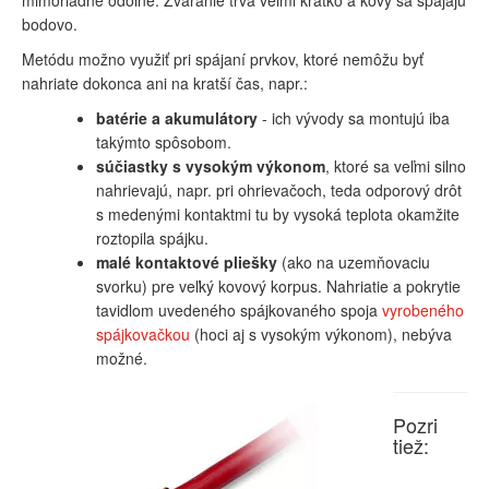
mimoriadne odolné. Zváranie trvá veľmi krátko a kovy sa spájajú
bodovo.
Metódu možno využiť pri spájaní prvkov, ktoré nemôžu byť
nahriate dokonca ani na kratší čas, napr.:
batérie a akumulátory
- ich vývody sa montujú iba
takýmto spôsobom.
súčiastky s vysokým výkonom
, ktoré sa veľmi silno
nahrievajú, napr. pri ohrievačoch, teda odporový drôt
s medenými kontaktmi tu by vysoká teplota okamžite
roztopila spájku.
malé kontaktové pliešky
(ako na uzemňovaciu
svorku) pre veľký kovový korpus. Nahriatie a pokrytie
tavidlom uvedeného spájkovaného spoja
vyrobeného
spájkovačkou
(hoci aj s vysokým výkonom), nebýva
možné.
Pozri
tiež: