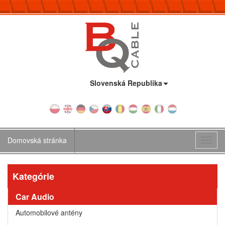
Krajina:
Slovenská Republika
Domovská stránka
Toggl
navig
Kategórie
Car Audio
Automobilové antény