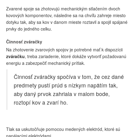
Zvarené spoje sa zhotovujú mechanickým stlačením dvoch
kovových komponentov, následne sa na chvíľu zahreje miesto
dotyku tak, aby sa kov v danom mieste roztavil a spojil spájané
prvky do jedného celku.
Činnosť zváračky
Na zhotovenie zvarových spojov je potrebné mať k dispozícii
zváračku
, treba zariadenie, ktoré dokáže vytvoriť požadovanú
energiu a zabezpečiť mechanický prítlak.
Činnosť zváračky spočíva v tom, že cez dané
predmety pustí prúd s nízkym napätím tak,
aby daný prvok zahriala v malom bode,
roztopí kov a zvarí ho.
Tlak sa uskutočňuje pomocou medených elektród, ktoré sú
napájacími elektródami.