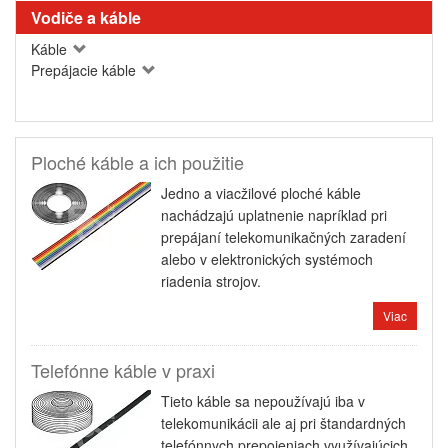
Vodiče a káble
Káble
Prepájacie káble
Ploché káble a ich použitie
Jedno a viacžilové ploché káble
nachádzajú uplatnenie napríklad pri
prepájaní telekomunikačných zaradení
alebo v elektronických systémoch
riadenia strojov.
Viac
Telefónne káble v praxi
Tieto káble sa nepoužívajú iba v
telekomunikácii ale aj pri štandardných
telefónnych prepojeniach využívajúcich