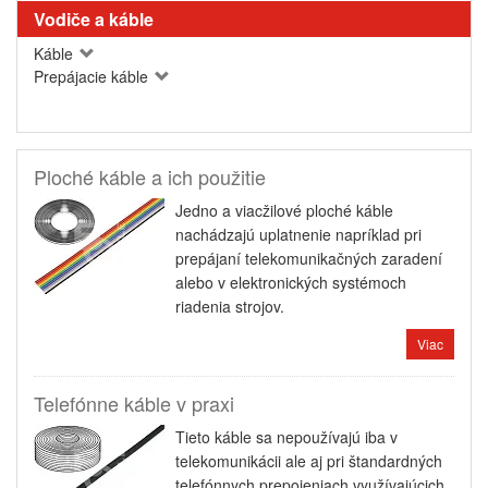
Vodiče a káble
Káble
Prepájacie káble
Ploché káble a ich použitie
Jedno a viacžilové ploché káble
nachádzajú uplatnenie napríklad pri
prepájaní telekomunikačných zaradení
alebo v elektronických systémoch
riadenia strojov.
Viac
Telefónne káble v praxi
Tieto káble sa nepoužívajú iba v
telekomunikácii ale aj pri štandardných
telefónnych prepojeniach využívajúcich