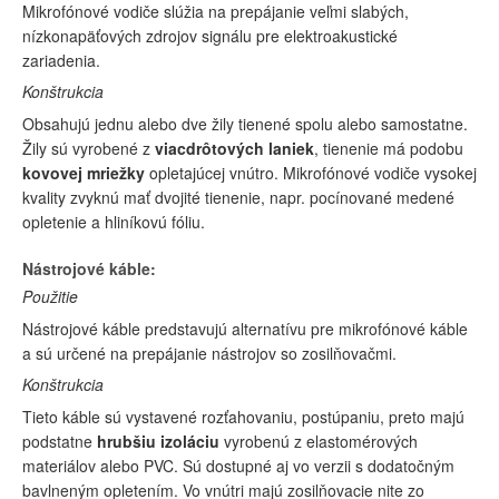
Mikrofónové vodiče slúžia na prepájanie veľmi slabých,
nízkonapäťových zdrojov signálu pre elektroakustické
zariadenia.
Konštrukcia
Obsahujú jednu alebo dve žily tienené spolu alebo samostatne.
Žily sú vyrobené z
viacdrôtových laniek
, tienenie má podobu
kovovej mriežky
opletajúcej vnútro. Mikrofónové vodiče vysokej
kvality zvyknú mať dvojité tienenie, napr. pocínované medené
opletenie a hliníkovú fóliu.
Nástrojové káble:
Použitie
Nástrojové káble predstavujú alternatívu pre mikrofónové káble
a sú určené na prepájanie nástrojov so zosilňovačmi.
Konštrukcia
Tieto káble sú vystavené rozťahovaniu, postúpaniu, preto majú
podstatne
hrubšiu izoláciu
vyrobenú z elastomérových
materiálov alebo PVC. Sú dostupné aj vo verzii s dodatočným
bavlneným opletením. Vo vnútri majú zosilňovacie nite zo