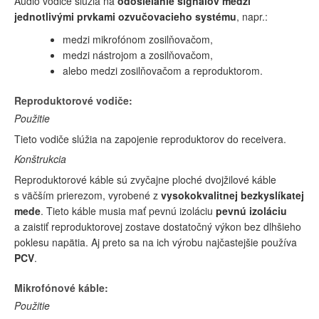
Audio vodiče slúžia na
odosielanie signálov medzi
jednotlivými prvkami ozvučovacieho systému
, napr.:
medzi mikrofónom zosilňovačom,
medzi nástrojom a zosilňovačom,
alebo medzi zosilňovačom a reproduktorom.
Reproduktorové vodiče:
Použitie
Tieto vodiče slúžia na zapojenie reproduktorov do receivera.
Konštrukcia
Reproduktorové káble sú zvyčajne ploché dvojžilové káble
s väčším prierezom, vyrobené z
vysokokvalitnej bezkyslíkatej
mede
. Tieto káble musia mať pevnú izoláciu
pevnú izoláciu
a zaistiť reproduktorovej zostave dostatočný výkon bez dlhšieho
poklesu napätia. Aj preto sa na ich výrobu najčastejšie používa
PCV
.
Mikrofónové káble:
Použitie