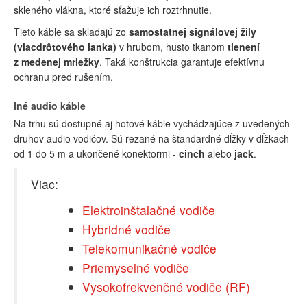
skleného vlákna, ktoré sťažuje ich roztrhnutie.
Tieto káble sa skladajú zo
samostatnej signálovej žily
(viacdrôtového lanka)
v hrubom, husto tkanom
tienení
z medenej mriežky
. Taká konštrukcia garantuje efektívnu
ochranu pred rušením.
Iné audio káble
Na trhu sú dostupné aj hotové káble vychádzajúce z uvedených
druhov audio vodičov. Sú rezané na štandardné dĺžky v dĺžkach
od 1 do 5 m a ukončené konektormi -
cinch
alebo
jack
.
Viac:
Elektroinštalačné vodiče
Hybridné vodiče
Telekomunikačné vodiče
Priemyselné vodiče
Vysokofrekvenčné vodiče (RF)