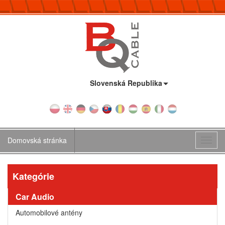
Krajina:
Slovenská Republika
Domovská stránka
Toggl
navig
Kategórie
Car Audio
Automobilové antény