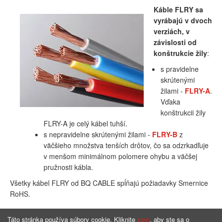
Káble FLRY sa
vyrábajú v dvoch
verziách, v
závislosti od
konštrukcie žily
:
s pravidelne
skrútenými
žilami -
FLRY-A
.
Vďaka
konštrukcii žily
FLRY-A je celý kábel tuhší.
s nepravidelne skrútenými žilami -
FLRY-B
z
väčšieho množstva tenších drôtov, čo sa odzrkadľuje
v menšom minimálnom polomere ohybu a väčšej
pružnosti kábla.
Všetky kábel FLRY od BQ CABLE spĺňajú požiadavky Smernice
RoHS.
Táto stránka používa súbory cookie. Kliknite
sem
, aby ste sa o