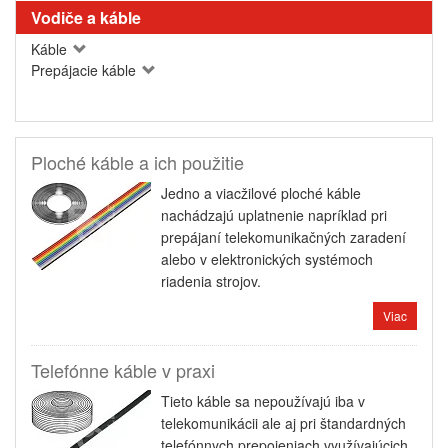
Vodiče a káble
Káble
Prepájacie káble
Ploché káble a ich použitie
Jedno a viacžilové ploché káble
nachádzajú uplatnenie napríklad pri
prepájaní telekomunikačných zaradení
alebo v elektronických systémoch
riadenia strojov.
Viac
Telefónne káble v praxi
Tieto káble sa nepoužívajú iba v
telekomunikácii ale aj pri štandardných
telefónnych prepojeniach využívajúcich