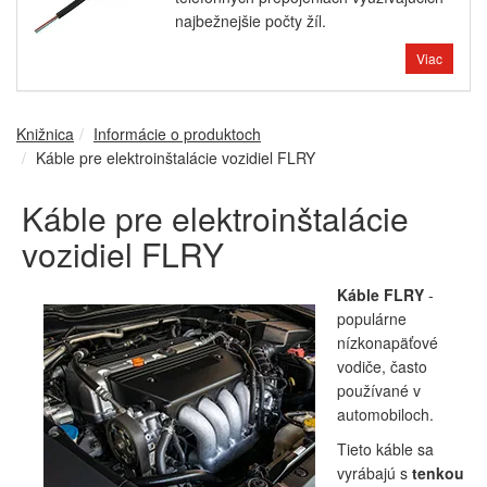
najbežnejšie počty žíl.
Viac
Knižnica
Informácie o produktoch
Káble pre elektroinštalácie vozidiel FLRY
Káble pre elektroinštalácie
vozidiel FLRY
Káble FLRY
-
populárne
nízkonapäťové
vodiče, často
používané v
automobiloch.
Tieto káble sa
vyrábajú s
tenkou