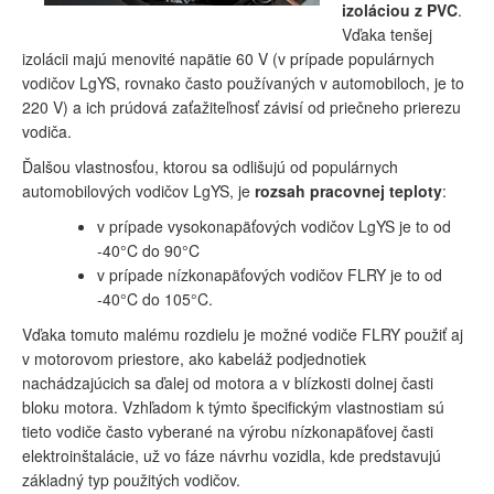
izoláciou z PVC
.
Vďaka tenšej
izolácii majú menovité napätie 60 V (v prípade populárnych
vodičov LgYS, rovnako často používaných v automobiloch, je to
220 V) a ich prúdová zaťažiteľnosť závisí od priečneho prierezu
vodiča.
Ďalšou vlastnosťou, ktorou sa odlišujú od populárnych
automobilových vodičov LgYS, je
rozsah pracovnej teploty
:
v prípade vysokonapäťových vodičov LgYS je to od
-40°C do 90°C
v prípade nízkonapäťových vodičov FLRY je to od
-40°C do 105°C.
Vďaka tomuto malému rozdielu je možné vodiče FLRY použiť aj
v motorovom priestore, ako kabeláž podjednotiek
nachádzajúcich sa ďalej od motora a v blízkosti dolnej časti
bloku motora. Vzhľadom k týmto špecifickým vlastnostiam sú
tieto vodiče často vyberané na výrobu nízkonapäťovej časti
elektroinštalácie, už vo fáze návrhu vozidla, kde predstavujú
základný typ použitých vodičov.