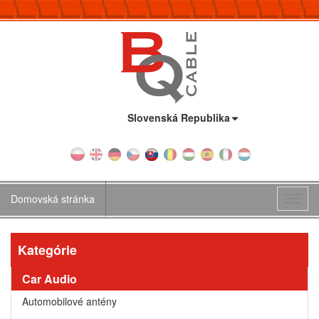
Krajina:
Slovenská Republika
Domovská stránka
Toggl
navig
Kategórie
Car Audio
Automobilové antény