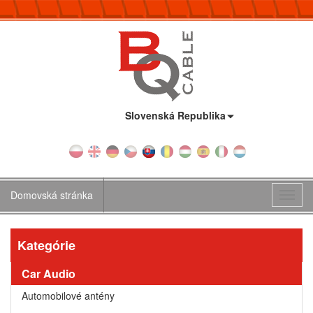
Krajina:
Slovenská Republika
Domovská stránka
Toggl
navig
Kategórie
Car Audio
Automobilové antény