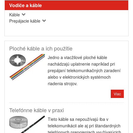
Vodiče a káble
Káble
Prepájacie káble
Ploché káble a ich použitie
Jedno a viacžilové ploché káble
nachádzajú uplatnenie napríklad pri
prepájaní telekomunikačných zaradení
alebo v elektronických systémoch
riadenia strojov.
Viac
Telefónne káble v praxi
Tieto káble sa nepoužívajú iba v
telekomunikácii ale aj pri štandardných
telefónnych prepojeniach využívajúcich