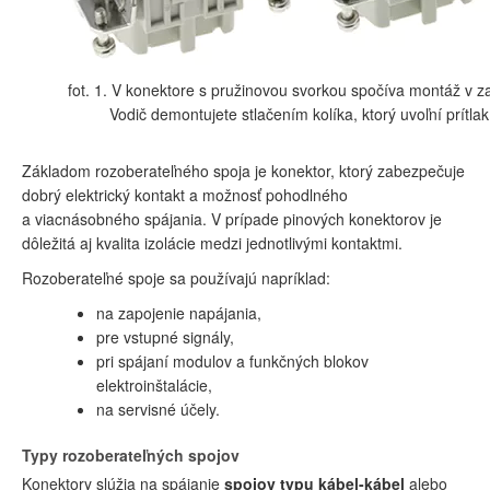
fot. 1. V konektore s pružinovou svorkou spočíva montáž v z
Vodič demontujete stlačením kolíka, ktorý uvoľní prítlak
Základom rozoberateľného spoja je konektor, ktorý zabezpečuje
dobrý elektrický kontakt a možnosť pohodlného
a viacnásobného spájania. V prípade pinových konektorov je
dôležitá aj kvalita izolácie medzi jednotlivými kontaktmi.
Rozoberateľné spoje sa používajú napríklad:
na zapojenie napájania,
pre vstupné signály,
pri spájaní modulov a funkčných blokov
elektroinštalácie,
na servisné účely.
Typy rozoberateľných spojov
Konektory slúžia na spájanie
spojov typu kábel-kábel
alebo