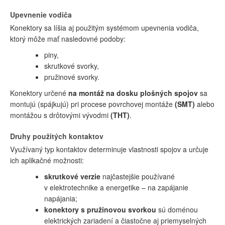
Upevnenie vodiča
Konektory sa líšia aj použitým systémom upevnenia vodiča,
ktorý môže mať nasledovné podoby:
piny,
skrutkové svorky,
pružinové svorky.
Konektory určené
na montáž na dosku plošných spojov
sa
montujú (spájkujú) pri procese povrchovej montáže
(SMT)
alebo
montážou s drôtovými vývodmi
(THT)
.
Druhy použitých kontaktov
Využívaný typ kontaktov determinuje vlastnosti spojov a určuje
ich aplikačné možnosti:
skrutkové verzie
najčastejšie používané
v elektrotechnike a energetike – na zapájanie
napájania;
konektory s pružinovou svorkou
sú doménou
elektrických zariadení a čiastočne aj priemyselných