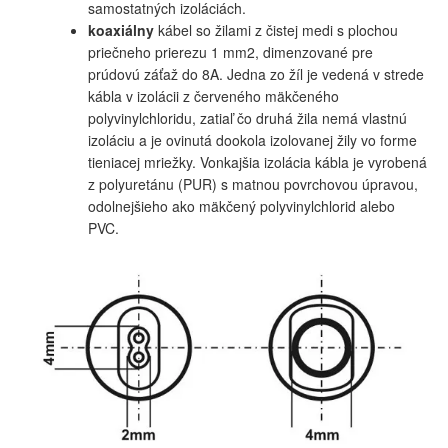
samostatných izoláciách.
koaxiálny
kábel so žilami z čistej medi s plochou
priečneho prierezu 1 mm2, dimenzované pre
prúdovú záťaž do 8A. Jedna zo žíl je vedená v strede
kábla v izolácii z červeného mäkčeného
polyvinylchloridu, zatiaľ čo druhá žila nemá vlastnú
izoláciu a je ovinutá dookola izolovanej žily vo forme
tieniacej mriežky. Vonkajšia izolácia kábla je vyrobená
z polyuretánu (PUR) s matnou povrchovou úpravou,
odolnejšieho ako mäkčený polyvinylchlorid alebo
PVC.