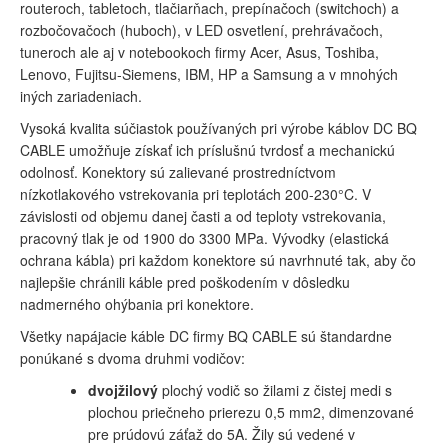
routeroch, tabletoch, tlačiarňach, prepínačoch (switchoch) a
rozbočovačoch (huboch), v LED osvetlení, prehrávačoch,
tuneroch ale aj v notebookoch firmy Acer, Asus, Toshiba,
Lenovo, Fujitsu-Siemens, IBM, HP a Samsung a v mnohých
iných zariadeniach.
Vysoká kvalita súčiastok používaných pri výrobe káblov DC BQ
CABLE umožňuje získať ich príslušnú tvrdosť a mechanickú
odolnosť. Konektory sú zalievané prostredníctvom
nízkotlakového vstrekovania pri teplotách 200-230°C. V
závislosti od objemu danej časti a od teploty vstrekovania,
pracovný tlak je od 1900 do 3300 MPa. Vývodky (elastická
ochrana kábla) pri každom konektore sú navrhnuté tak, aby čo
najlepšie chránili káble pred poškodením v dôsledku
nadmerného ohýbania pri konektore.
Všetky napájacie káble DC firmy BQ CABLE sú štandardne
ponúkané s dvoma druhmi vodičov:
dvojžilový
plochý vodič so žilami z čistej medi s
plochou priečneho prierezu 0,5 mm2, dimenzované
pre prúdovú záťaž do 5A. Žily sú vedené v