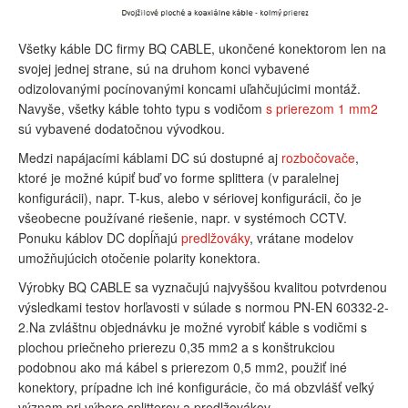
Všetky káble DC firmy BQ CABLE, ukončené konektorom len na
svojej jednej strane, sú na druhom konci vybavené
odizolovanými pocínovanými koncami uľahčujúcimi montáž.
Navyše, všetky káble tohto typu s vodičom
s prierezom 1 mm2
sú vybavené dodatočnou vývodkou.
Medzi napájacími káblami DC sú dostupné aj
rozbočovače
,
ktoré je možné kúpiť buď vo forme splittera (v paralelnej
konfigurácii), napr. T-kus, alebo v sériovej konfigurácii, čo je
všeobecne používané riešenie, napr. v systémoch CCTV.
Ponuku káblov DC dopĺňajú
predlžováky
, vrátane modelov
umožňujúcich otočenie polarity konektora.
Výrobky BQ CABLE sa vyznačujú najvyššou kvalitou potvrdenou
výsledkami testov horľavosti v súlade s normou PN-EN 60332-2-
2.Na zvláštnu objednávku je možné vyrobiť káble s vodičmi s
plochou priečneho prierezu 0,35 mm2 a s konštrukciou
podobnou ako má kábel s prierezom 0,5 mm2, použiť iné
konektory, prípadne ich iné konfigurácie, čo má obzvlášť veľký
význam pri výbere splitterov a predlžovákov.