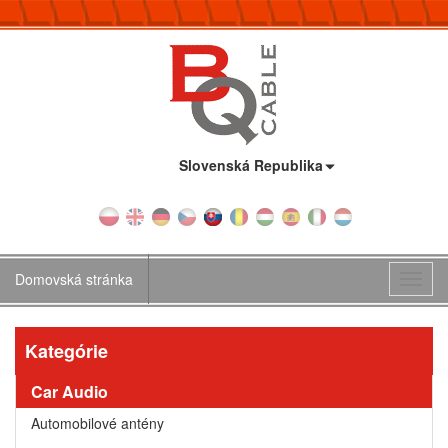
Krajina:
Slovenská Republika
Domovská stránka
Toggl
navig
Kategórie
Car Audio
Automobilové antény