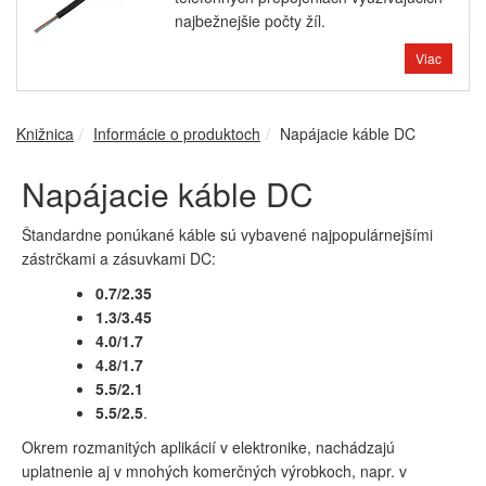
najbežnejšie počty žíl.
Viac
Knižnica
Informácie o produktoch
Napájacie káble DC
Napájacie káble DC
Štandardne ponúkané káble sú vybavené najpopulárnejšími
zástrčkami a zásuvkami DC:
0.7/2.35
1.3/3.45
4.0/1.7
4.8/1.7
5.5/2.1
5.5/2.5
.
Okrem rozmanitých aplikácií v elektronike, nachádzajú
uplatnenie aj v mnohých komerčných výrobkoch, napr. v