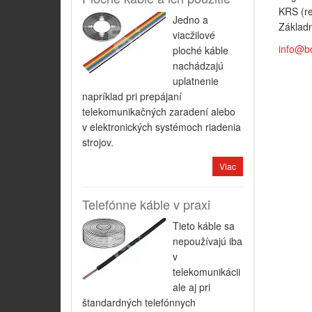
KRS (re
Jedno a
Základn
viacžilové
info@b
ploché káble
nachádzajú
uplatnenie
napríklad pri prepájaní
telekomunikačných zaradení alebo
v elektronických systémoch riadenia
strojov.
Viac
Telefónne káble v praxi
Tieto káble sa
nepoužívajú iba
v
telekomunikácii
ale aj pri
štandardných telefónnych