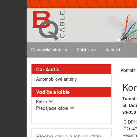
Domovská stránka
Knižnica
Kontakt
Car Audio
Kontakt
Automobilové antény
Kon
Vodiče a káble
Transfe
Káble
ul. Us
Prepájacie káble
93-350
IČ DPH
IČO: 4
Ploché káble a ich použitie
Registr