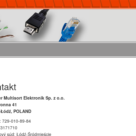
takt
r Multisort Elektronik Sp. z o.o.
tronna 41
 Łódź, POLAND
: 729-010-89-84
73171710
ový súd: Łódź-Śródmieście