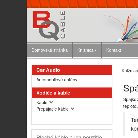
Domovská stránka
Knižnica
Kontakt
Car Audio
Knižnica
Automobilové antény
Spá
Vodiče a káble
Spájkov
Káble
teploto
Prepájacie káble
Te
ko
Ploché káble a ich použitie