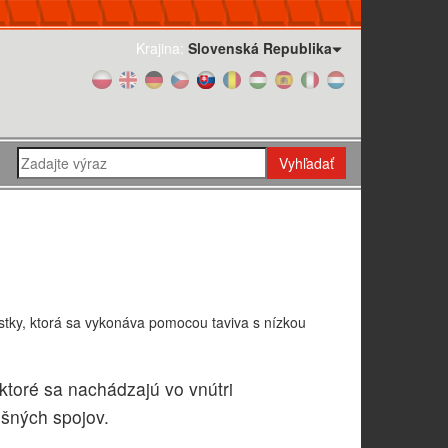
Krajina:
Slovenská Republika
Vyhľadať
stky, ktorá sa vykonáva pomocou taviva s nízkou
 ktoré sa nachádzajú vo vnútri
ošných spojov.