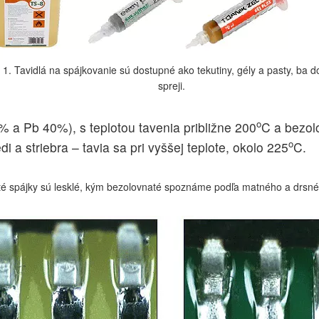
. 1. Tavidlá na spájkovanie sú dostupné ako tekutiny, gély a pasty, ba 
spreji.
o
% a Pb 40%), s teplotou tavenia približne 200
C a bezol
o
i a striebra – tavia sa pri vyššej teplote, okolo 225
C.
é spájky sú lesklé, kým bezolovnaté spoznáme podľa matného a drsné