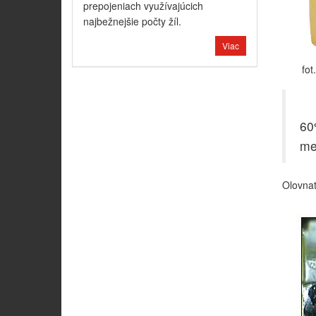
prepojeniach využívajúcich
najbežnejšie počty žíl.
Viac
fot
60
med
Olovnat