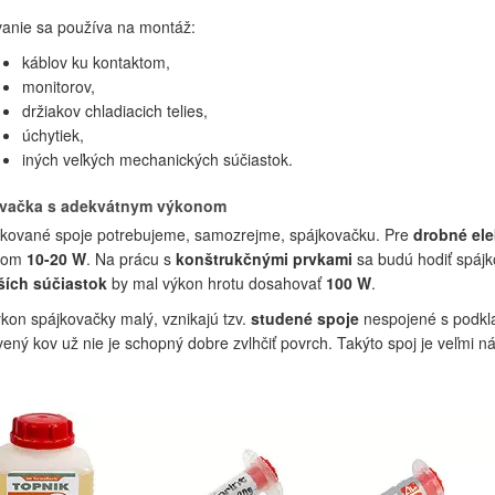
anie sa používa na montáž:
káblov ku kontaktom,
monitorov,
držiakov chladiacich telies,
úchytiek,
iných veľkých mechanických súčiastok.
vačka s adekvátnym výkonom
kované spoje potrebujeme, samozrejme, spájkovačku. Pre
drobné ele
nom
10-20 W
. Na prácu s
konštrukčnými prvkami
sa budú hodiť spáj
ších súčiastok
by mal výkon hrotu dosahovať
100 W
.
ýkon spájkovačky malý, vznikajú tzv.
studené spoje
nespojené s podkla
vený kov už nie je schopný dobre zvlhčiť povrch. Takýto spoj je veľmi 
.