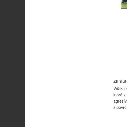
Zhrnut
Vďaka 
ktoré z
agresív
z povrc