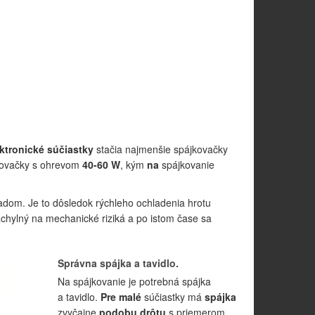
ktronické súčiastky
stačia najmenšie spájkovačky
kovačky s ohrevom
40-60 W
, kým
na
spájkovanie
dom. Je to dôsledok rýchleho ochladenia hrotu
náchylný na mechanické riziká a po istom čase sa
Správna spájka a tavidlo.
Na spájkovanie je potrebná spájka
a tavidlo.
Pre malé
súčiastky má
spájka
zvyčajne
podobu drôtu
s priemerom