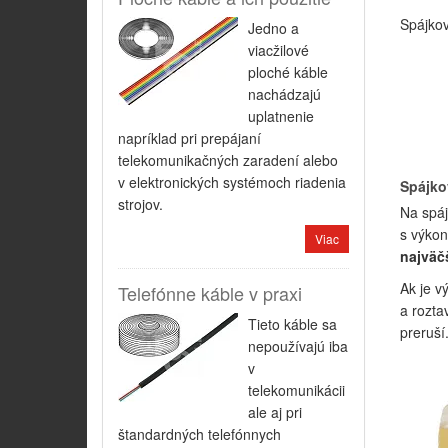
Spájkov
Jedno a
viacžilové
ploché káble
nachádzajú
uplatnenie
napríklad pri prepájaní
telekomunikačných zaradení alebo
v elektronických systémoch riadenia
Spájko
strojov.
Na spáj
s výko
Viac
najväč
Ak je v
Telefónne káble v praxi
a rozta
Tieto káble sa
preruší
nepoužívajú iba
v
telekomunikácii
ale aj pri
štandardných telefónnych