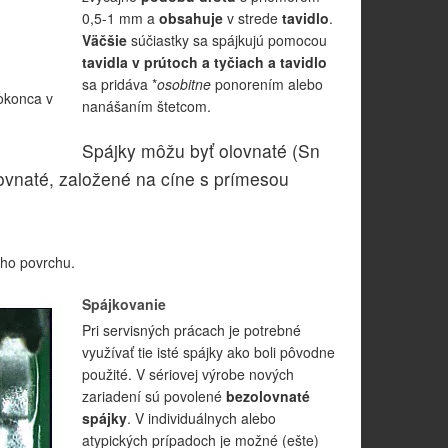
0,5-1 mm a
obsahuje
v strede
tavidlo
.
Väčšie
súčiastky sa spájkujú pomocou
tavidla v prútoch a tyčiach a tavidlo
sa pridáva *
osobitne
ponorením alebo
dokonca v
nanášaním štetcom.
Spájky môžu byť olovnaté (Sn
ovnaté, založené na cíne s prímesou
ho povrchu.
Spájkovanie
Pri servisných prácach je potrebné
využívať tie isté spájky ako boli pôvodne
použité. V sériovej výrobe nových
zariadení sú povolené
bezolovnaté
spájky
. V individuálnych alebo
atypických prípadoch je možné (ešte)