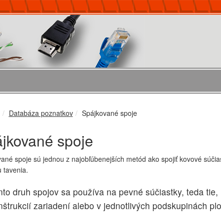
Databáza poznatkov
Spájkované spoje
jkované spoje
ané spoje sú jednou z najobľúbenejších metód ako spojiť kovové súčia
u tavenia.
nto druh spojov sa používa na pevné súčiastky, teda tie,
nštrukcií zariadení alebo v jednotlivých podskupinách pl