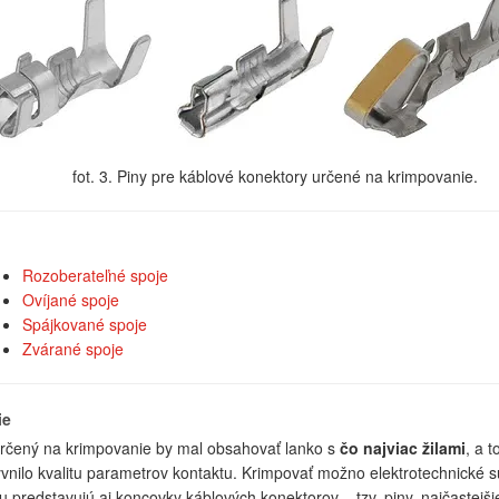
fot. 3. Piny pre káblové konektory určené na krimpovanie.
Rozoberateľné spoje
Ovíjané spoje
Spájkované spoje
Zvárané spoje
ie
rčený na krimpovanie by mal obsahovať lanko s
čo najviac žilami
, a 
vnilo kvalitu parametrov kontaktu. Krimpovať možno elektrotechnické súči
hu predstavujú aj koncovky káblových konektorov – tzv. piny, najčastejšie 