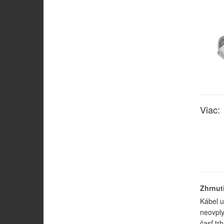
Viac:
Zhrnut
Kábel u
neovply
časť tr