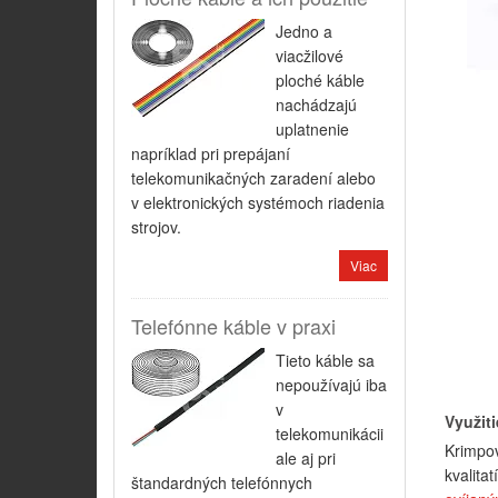
Jedno a
viacžilové
ploché káble
nachádzajú
uplatnenie
napríklad pri prepájaní
telekomunikačných zaradení alebo
v elektronických systémoch riadenia
strojov.
Viac
Telefónne káble v praxi
Tieto káble sa
nepoužívajú iba
v
Využit
telekomunikácii
Krimpo
ale aj pri
kvalita
štandardných telefónnych