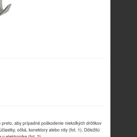
to preto, aby prípadné poškodenie niekoľkých drôtikov
astky, očká, konektory alebo nity (fot. 1). Dôležitú
v elektronike (fot. 2).