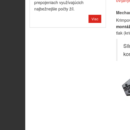
ovíjaný
prepojeniach využívajúcich
najbežnejšie počty žíl.
Mechan
Viac
Krimpov
montáž
tlak (k
Si
ko