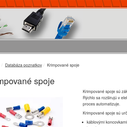
Databáza poznatkov
Krimpované spoje
mpované spoje
Krimpované spoje sú zák
Rýchlo sa rozširujú v el
proces automatizuje.
Krimpované spoje sú urče
káblovými koncovkami