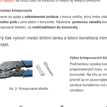
mi spojmi
, sa môžu robiť na vodičoch s malými aj veľkými prierezmi.
izmus krimpovania
anie sa spája s
odstránením izolácie
z konca vodiča, ktorý treba ná
neho poľa
v pine alebo v koncovke. Následne,
pomocou náradia
kto
rimpovacie kliešte), sa
vodič
zakliesni do koncovky
.
lný tlak vytvorí medzi drôtmi lanka a telom konektora m
ntakt.
Výber krimpovacích kli
Podmienkou vysokej kvali
prispôsobených tvaru, na
koncoviek. Na trhu je mn
prizrieť sa im pozornejš
výrobca konektorov má v
fot. 2. Krimpovacie kliešte.
výrobkov.