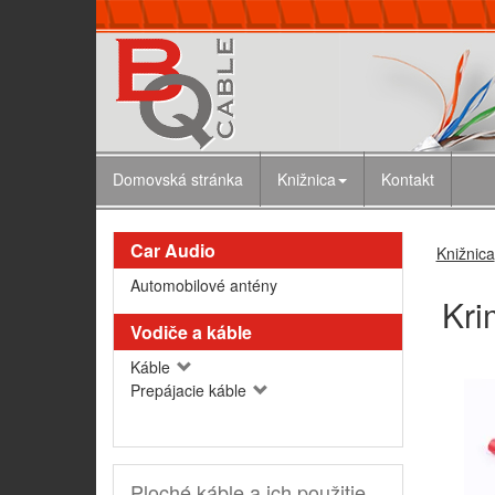
Domovská stránka
Knižnica
Kontakt
Car Audio
Knižnica
Automobilové antény
Kri
Vodiče a káble
Káble
Prepájacie káble
Ploché káble a ich použitie