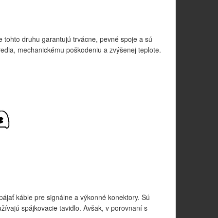
 tohto druhu garantujú trvácne, pevné spoje a sú
tredia, mechanickému poškodeniu a zvýšenej teplote.
pájať káble pre signálne a výkonné konektory. Sú
žívajú spájkovacie tavidlo. Avšak, v porovnaní s