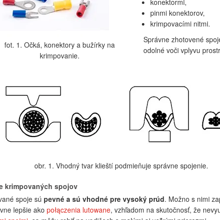
konektormi,
pinmi konektorov,
krimpovacími nitmi.
Správne zhotovené spoje
fot. 1. Očká, konektory a bužírky na
odolné voči vplyvu pros
krimpovanie.
obr. 1. Vhodný tvar klieští podmieňuje správne spojenie.
ie krimpovaných spojov
vané spoje sú
pevné a sú vhodné pre vysoký prúd
. Možno s nimi za
tívne lepšie ako
połączenia lutowane
, vzhľadom na skutočnosť, že nevyu