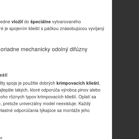
sledne
vložiť
do
špeciálne
vytvarovaného
ré je spojením klieští s páčkou znásobujúcou vyvíjaný
imoriadne mechanicky odolný difúzny
ešťí
ty spoja je použitie dobrých
krimpovacích klieští
,
jlepšie takých, ktoré odporúča výrobca pinov alebo
oho rôznych typov krimpovacích klieští. Oplatí sa
ie, pretože univerzálny model neexistuje. Každý
lastné odporúčania týkajúce sa montáže jeho