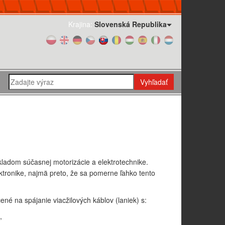
Krajina:
Slovenská Republika
Vyhľadať
ladom súčasnej motorizácie a elektrotechnike.
ektronike, najmä preto, že sa pomerne ľahko tento
né na spájanie viacžilových káblov (laniek) s:
,