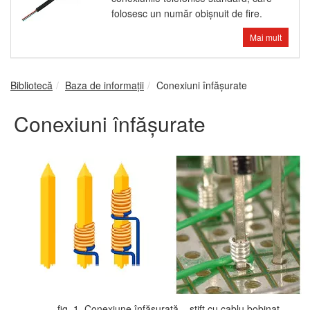
folosesc un număr obişnuit de fire.
Mai mult
Bibliotecă
Baza de informații
Conexiuni înfăşurate
Conexiuni înfăşurate
fig. 1. Conexiune înfăşurată – ştift cu cablu bobinat.