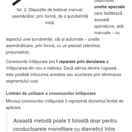
disponibile
unelte speciale
fot. 2. Dispozitiv de bobinat manual,
care facilitează
asemănător, prin formă, de o şurubelniţă
această
mică.
operaţiune, atât
manuale – cu
aspectul unei şurubelniţe, cât şi automate – unelte
asemănătoare, prin formă, cu un pistolet (electrice,
pneumatice).
Conexiunile înfăşurate pot fi
reparate prin derularea
şi
înfăşurarea din nou a cablului. Dacă sârma devine rugoasă,
este posibilă înlocuirea acesteia sau scurtarea prin eliminarea
segmentului uzat.
Limitări de utilizare a conexiunilor înfăşurate
Minusul conexiunilor înfăşurate îl reprezintă domeniul limitat de
aplicare.
Această metodă poate fi folosită doar pentru
conductoarele monofilare cu diametrul între