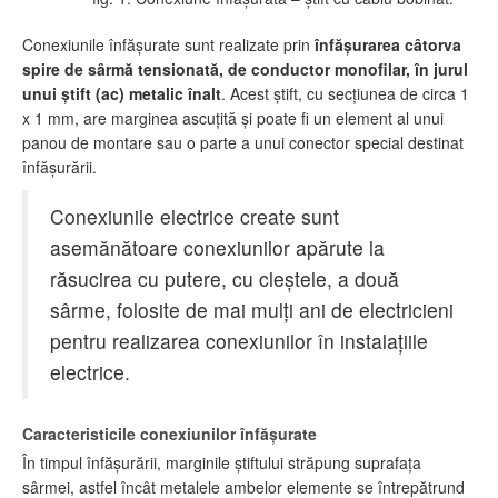
Conexiunile înfăşurate sunt realizate prin
înfăşurarea câtorva
spire de sârmă tensionată, de conductor monofilar, în jurul
unui ştift (ac) metalic înalt
. Acest ştift, cu secţiunea de circa 1
x 1 mm, are marginea ascuţită şi poate fi un element al unui
panou de montare sau o parte a unui conector special destinat
înfăşurării.
Conexiunile electrice create sunt
asemănătoare conexiunilor apărute la
răsucirea cu putere, cu cleştele, a două
sârme, folosite de mai mulţi ani de electricieni
pentru realizarea conexiunilor în instalaţiile
electrice.
Caracteristicile conexiunilor înfăşurate
În timpul înfăşurării, marginile ştiftului străpung suprafaţa
sârmei, astfel încât metalele ambelor elemente se întrepătrund