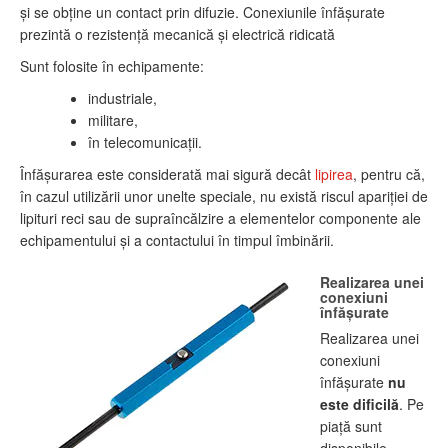
şi se obţine un contact prin difuzie. Conexiunile înfăşurate
prezintă o rezistenţă mecanică şi electrică ridicată
Sunt folosite în echipamente:
industriale,
militare,
în telecomunicaţii.
Înfăşurarea este considerată mai sigură decât
lipirea
, pentru că,
în cazul utilizării unor unelte speciale, nu există riscul apariţiei de
lipituri reci sau de supraîncălzire a elementelor componente ale
echipamentului şi a contactului în timpul îmbinării.
Realizarea unei
conexiuni
înfăşurate
Realizarea unei
conexiuni
înfăşurate
nu
este dificilă
. Pe
piaţă sunt