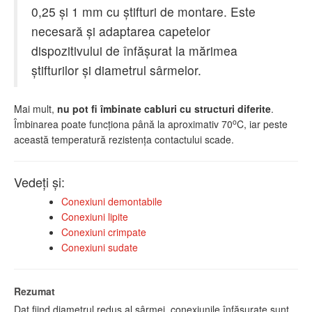
0,25 şi 1 mm cu ştifturi de montare. Este
necesară şi adaptarea capetelor
dispozitivului de înfăşurat la mărimea
ştifturilor şi diametrul sârmelor.
Mai mult,
nu pot fi îmbinate cabluri cu structuri diferite
.
o
Îmbinarea poate funcţiona până la aproximativ 70
C, iar peste
această temperatură rezistenţa contactului scade.
Vedeţi şi:
Conexiuni demontabile
Conexiuni lipite
Conexiuni crimpate
Conexiuni sudate
Rezumat
Dat fiind diametrul redus al sârmei, conexiunile înfăşurate sunt