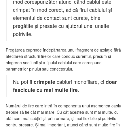
mod corespunzător atunci când cablul este
crimpat în mod corect, adică firul cablului şi
elementul de contact sunt curate, bine
pregătite şi presate cu ajutorul unei unelte
potrivite.
Pregătirea cuprinde îndepărtarea unui fragment de izolaţie fără
afectarea structurii firelor care conduc curentul, precum şi
alegerea secţiunii şi a tipului cablului care corespund
parametrilor pinului sau conectorului.
Nu pot fi
crimpate
cabluri monofilare, ci
doar
fascicule cu mai multe fire
.
Numărul de fire care intră în componenţa unui asemenea cablu
trebuie să fie cât mai mare. Cu cât acestea sunt mai multe, cu
atât sunt mai subţiri şi, prin urmare, şi mai flexibile şi potrivite
pentru presare. Şi mai important, atunci când sunt multe fire în