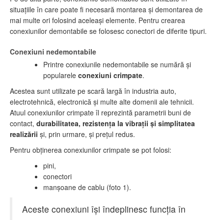
situaţiile în care poate fi necesară montarea şi demontarea de
mai multe ori folosind aceleaşi elemente. Pentru crearea
conexiunilor demontabile se folosesc conectori de diferite tipuri.
Conexiuni nedemontabile
Printre conexiunile nedemontabile se numără şi
popularele
conexiuni crimpate
.
Acestea sunt utilizate pe scară largă în industria auto,
electrotehnică, electronică şi multe alte domenii ale tehnicii.
Atuul conexiunilor crimpate îl reprezintă parametrii buni de
contact,
durabilitatea, rezistenţa la vibraţii şi simplitatea
realizării
şi, prin urmare, şi preţul redus.
Pentru obţinerea conexiunilor crimpate se pot folosi:
pini,
conectori
manşoane de cablu (foto 1).
Aceste conexiuni îşi îndeplinesc funcţia în