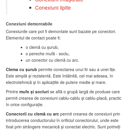
Conexiuni lipite
Conexiuni demontabile
Conexiunile care pot fi demontate sunt bazate pe conectori.
Elementul de contact poate fi:
o clemă cu şurub,
o pereche mufă - soclu,
un conector cu clemă cu arc.
Clema cu şurub
permite conectarea unui fir sau a unei liţe.
Este simplă şi rezistentă. Este întâlnită, cel mai adesea, în
electrotehnică şi în aplicaţiile de putere medie şi mare.
Printre
mufe şi socluri
se află o grupă largă de produse care
permit crearea de conexiuni cablu-cablu şi cablu-placă, practic
în orice configuraţie.
Conectorii cu clemă cu arc
permit crearea de conexiuni prin
introducerea conductorului în orificiul conectorului, unde este
fixat prin strângere mecanică şi conectat electric. Sunt potriviţi