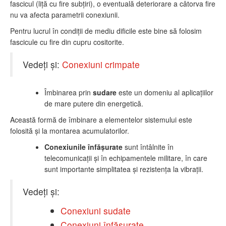
fascicul (liţă cu fire subţiri), o eventuală deteriorare a câtorva fire
nu va afecta parametrii conexiunii.
Pentru lucrul în condiţii de mediu dificile este bine să folosim
fascicule cu fire din cupru cositorite.
Vedeţi şi:
Conexiuni crimpate
Îmbinarea prin
sudare
este un domeniu al aplicaţiilor
de mare putere din energetică.
Această formă de îmbinare a elementelor sistemului este
folosită şi la montarea acumulatorilor.
Conexiunile înfăşurate
sunt întâlnite în
telecomunicaţii şi în echipamentele militare, în care
sunt importante simplitatea şi rezistenţa la vibraţii.
Vedeţi şi:
Conexiuni sudate
Conexiuni înfăşurate