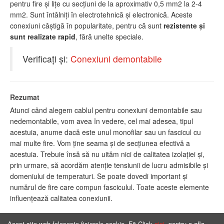
pentru fire şi liţe cu secţiuni de la aproximativ 0,5 mm2 la 2-4
mm2. Sunt întâlniţi în electrotehnică şi electronică. Aceste
conexiuni câştigă în popularitate, pentru că sunt
rezistente şi
sunt realizate rapid
, fără unelte speciale.
Verificaţi şi:
Conexiuni demontabile
Rezumat
Atunci când alegem cablul pentru conexiuni demontabile sau
nedemontabile, vom avea în vedere, cel mai adesea, tipul
acestuia, anume dacă este unul monofilar sau un fascicul cu
mai multe fire. Vom ţine seama şi de secţiunea efectivă a
acestuia. Trebuie însă să nu uităm nici de calitatea izolaţiei şi,
prin urmare, să acordăm atenţie tensiunii de lucru admisibile şi
domeniului de temperaturi. Se poate dovedi important şi
numărul de fire care compun fasciculul. Toate aceste elemente
influenţează calitatea conexiunii.
Acest site web folosește fișierele cookie. Fă Click
aici
, pentru a afla