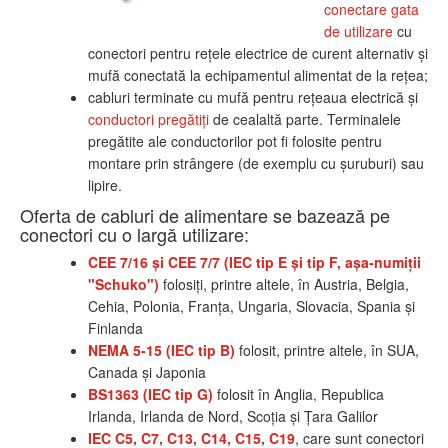
conectare gata
de utilizare
cu
conectori pentru reţele electrice de curent alternativ şi
mufă conectată la echipamentul alimentat de la reţea;
cabluri terminate cu mufă pentru reţeaua electrică şi
conductori pregătiţi
de cealaltă parte. Terminalele
pregătite ale conductorilor pot fi folosite pentru
montare prin strângere (de exemplu cu şuruburi) sau
lipire.
Oferta de cabluri de alimentare se bazează pe
conectori cu o largă utilizare:
CEE 7/16 şi CEE 7/7 (IEC tip E şi tip F, aşa-numiţii
"Schuko")
folosiţi, printre altele, în Austria, Belgia,
Cehia, Polonia, Franţa, Ungaria, Slovacia, Spania şi
Finlanda
NEMA 5-15 (IEC tip B)
folosit, printre altele, în SUA,
Canada şi Japonia
BS1363 (IEC tip G)
folosit în Anglia, Republica
Irlanda, Irlanda de Nord, Scoţia şi Ţara Galilor
IEC C5, C7, C13, C14, C15, C19
, care sunt conectori