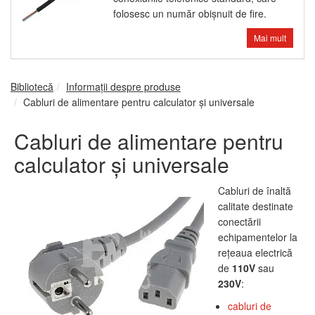
folosesc un număr obişnuit de fire.
Mai mult
Bibliotecă
Informații despre produse
Cabluri de alimentare pentru calculator şi universale
Cabluri de alimentare pentru
calculator şi universale
Cabluri de înaltă
calitate destinate
conectării
echipamentelor la
reţeaua electrică
de
110V
sau
230V
:
cabluri de