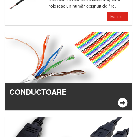
folosesc un număr obişnuit de fire.
Mai mult
CONDUCTOARE