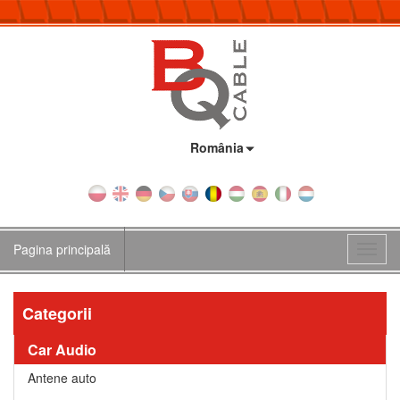
Țara:
România
Pagina principală
Toggl
navig
Categorii
Car Audio
Antene auto