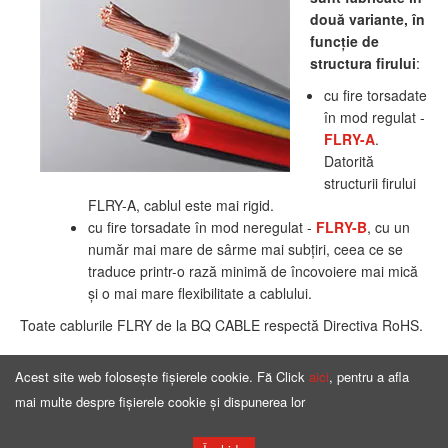
două variante, în
funcţie de
structura firului
:
cu fire torsadate
în mod regulat -
FLRY-A
.
Datorită
structurii firului
FLRY-A, cablul este mai rigid.
cu fire torsadate în mod neregulat -
FLRY-B
, cu un
număr mai mare de sârme mai subţiri, ceea ce se
traduce printr-o rază minimă de încovoiere mai mică
şi o mai mare flexibilitate a cablului.
Toate cablurile FLRY de la BQ CABLE respectă Directiva RoHS.
Acest site web folosește fișierele cookie. Fă Click
aici
, pentru a afla
mai multe despre fișierele cookie și dispunerea lor
Pagina principală
Ofertă