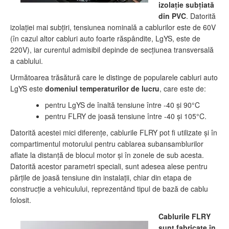
izolaţie subţiată
din PVC
. Datorită
izolaţiei mai subţiri, tensiunea nominală a cablurilor este de 60V
(în cazul altor cabluri auto foarte răspândite, LgYS, este de
220V), iar curentul admisibil depinde de secţiunea transversală
a cablului.
Următoarea trăsătură care le distinge de popularele cabluri auto
LgYS este
domeniul temperaturilor de lucru
, care este de:
pentru LgYS de înaltă tensiune între -40 şi 90°C
pentru FLRY de joasă tensiune între -40 şi 105°C.
Datorită acestei mici diferenţe, cablurile FLRY pot fi utilizate şi în
compartimentul motorului pentru cablarea subansamblurilor
aflate la distanţă de blocul motor şi în zonele de sub acesta.
Datorită acestor parametri speciali, sunt adesea alese pentru
părţile de joasă tensiune din instalaţii, chiar din etapa de
construcţie a vehiculului, reprezentând tipul de bază de cablu
folosit.
Cablurile FLRY
sunt fabricate în