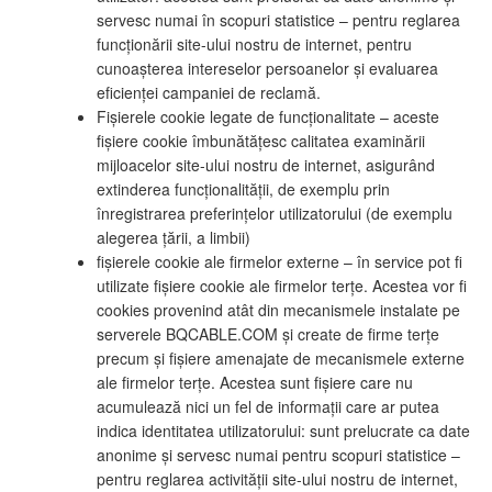
servesc numai în scopuri statistice – pentru reglarea
funcționării site-ului nostru de internet, pentru
cunoașterea intereselor persoanelor și evaluarea
eficienței campaniei de reclamă.
Fișierele cookie legate de funcționalitate – aceste
fișiere cookie îmbunătățesc calitatea examinării
mijloacelor site-ului nostru de internet, asigurând
extinderea funcționalității, de exemplu prin
înregistrarea preferințelor utilizatorului (de exemplu
alegerea țării, a limbii)
fișierele cookie ale firmelor externe – în service pot fi
utilizate fișiere cookie ale firmelor terțe. Acestea vor fi
cookies provenind atât din mecanismele instalate pe
serverele BQCABLE.COM și create de firme terțe
precum și fișiere amenajate de mecanismele externe
ale firmelor terțe. Acestea sunt fișiere care nu
acumulează nici un fel de informații care ar putea
indica identitatea utilizatorului: sunt prelucrate ca date
anonime și servesc numai pentru scopuri statistice –
pentru reglarea activității site-ului nostru de internet,