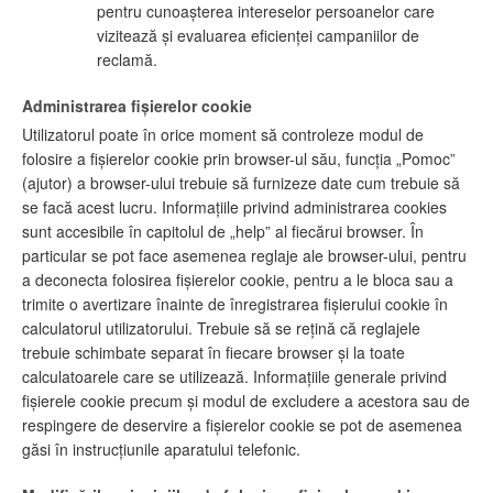
pentru cunoașterea intereselor persoanelor care
vizitează și evaluarea eficienței campaniilor de
reclamă.
Administrarea fișierelor cookie
Utilizatorul poate în orice moment să controleze modul de
folosire a fișierelor cookie prin browser-ul său, funcția „Pomoc”
(ajutor) a browser-ului trebuie să furnizeze date cum trebuie să
se facă acest lucru. Informațiile privind administrarea cookies
sunt accesibile în capitolul de „help” al fiecărui browser. În
particular se pot face asemenea reglaje ale browser-ului, pentru
a deconecta folosirea fișierelor cookie, pentru a le bloca sau a
trimite o avertizare înainte de înregistrarea fișierului cookie în
calculatorul utilizatorului. Trebuie să se rețină că reglajele
trebuie schimbate separat în fiecare browser și la toate
calculatoarele care se utilizează. Informațiile generale privind
fișierele cookie precum și modul de excludere a acestora sau de
respingere de deservire a fișierelor cookie se pot de asemenea
găsi în instrucțiunile aparatului telefonic.