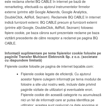
este reclama ofertei BQ CABLE în internet pe bază de
remarketing, efectuată cu ajutorul instrumentelor firmelor
externe (printre alții Google Adwords, Google Analytics,
DoubleClick, AdRoll, Seznam). Reclamele BQ CABLE în internet
indică furnizorii externi. BQ CABLE precum și furnizorii externi
(printre alții Google, DoubleClick, AdRoll, Seznam) folosesc
fișiere cookie, pe baza cărora sunt prezentate reclame pe baza
vizitării precedente de către receptor a reclamei pe pagina BQ
CABLE.
Informații suplimentare pe tema fișierelor cookie folosite pe
paginile Transfer Multisort Elektronik Sp. z o.o. (societate
cu răspundere limitată)
Fișierele cookie folosite pe pagina de internet bqcable.com:
Fișierele cookie legate de eficiență. Cu ajutorul
acestor fișiere culegem informații pe tema modului de
folosire a site-ului nostru web, inclusiv date privind
paginile vizitate de utilizatori și eventualele erori.
Fișierele cookie din această categorie nu acumulează
nici un fel de informații care ar putea identifica pe
utilizator: acestea sunt prelucrat ca date anonime și