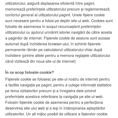
utilizatorului, asigură deplasarea eficientă între pagini,
memorează preferințele utilizatorului precum și reglementează
confortul general al utilizatorului paginii. Unele fișiere cookie
sunt necesare pentru a folosi pe deplin site-ul web. Cookies sunt
folosite de asemenea în scopul recunoașterii preferințelor
utilizatorului cu ajutorul urmăririi istoriei navigării de către acesta
a paginilor de internet. Fișierele cookie de sesiune sunt scoase
automat după închiderea browser-ului, în schimb fișierele
permanente rămân pe calculatorul utilizatorului chiar după
închidere (printre altele pentru a memora reglajele utilizatorului
când vizitează din noua site-ul de internet)
În ce scop folosim cookie?
Fișierele cookie se folosesc pe site-ul nostru de internet pentru
a facilita navigația pe pagini, pentru a culege informații statistice
pe tema vizitatorilor precum și a înregistra date privind
preferințele acestora referitoare la navigația pe site-ul web.
Folosim fișierele cookie de asemenea pentru a perfecționa
deservirea site-ului web și a ieși în întâmpinarea așteptărilor
utilizatorilor. Un alt mijloc posibil de utilizare a fișierelor cookie