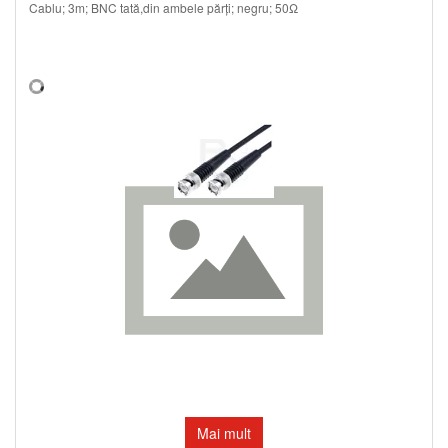
Cablu; 3m; BNC tată,din ambele părţi; negru; 50Ω
Mai mult