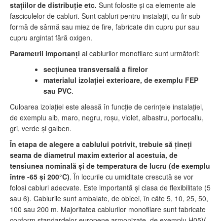
staţiilor de distribuţie etc.
Sunt folosite şi ca elemente ale
fasciculelor de cabluri. Sunt cabluri pentru instalaţii, cu fir sub
formă de sârmă sau miez de fire, fabricate din cupru pur sau
cupru argintat fără oxigen.
Parametrii importanţi
ai cablurilor monofilare sunt următorii:
secţiunea transversală a firelor
materialul izolaţiei exterioare, de exemplu FEP
sau PVC
.
Culoarea izolaţiei este aleasă în funcţie de cerinţele instalaţiei,
de exemplu alb, maro, negru, roşu, violet, albastru, portocaliu,
gri, verde şi galben.
În etapa de alegere a cablului potrivit, trebuie să ţineţi
seama de diametrul maxim exterior al acestuia, de
tensiunea nominală şi de temperatura de lucru (de exemplu
între -65 şi 200°C)
. În locurile cu umiditate crescută se vor
folosi cabluri adecvate. Este importantă şi clasa de flexibilitate (5
sau 6). Cablurile sunt ambalate, de obicei, în câte 5, 10, 25, 50,
100 sau 200 m. Majoritatea cablurilor monofilare sunt fabricate
conform standardelor europene armonizate, de exemplu H05V-