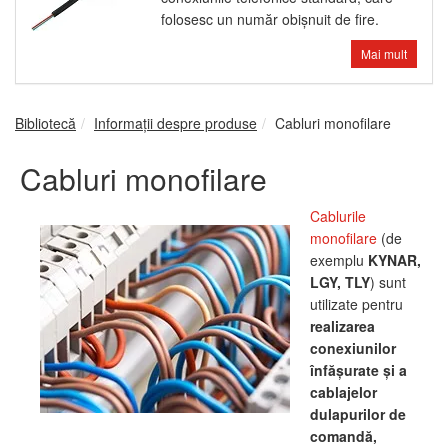
folosesc un număr obişnuit de fire.
Mai mult
Bibliotecă
Informații despre produse
Cabluri monofilare
Cabluri monofilare
Cablurile
monofilare
(de
exemplu
KYNAR,
LGY, TLY
) sunt
utilizate pentru
realizarea
conexiunilor
înfăşurate şi a
cablajelor
dulapurilor de
comandă,