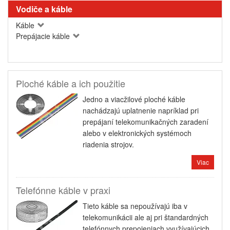
Vodiče a káble
Káble
Prepájacie káble
Ploché káble a ich použitie
Jedno a viacžilové ploché káble
nachádzajú uplatnenie napríklad pri
prepájaní telekomunikačných zaradení
alebo v elektronických systémoch
riadenia strojov.
Viac
Telefónne káble v praxi
Tieto káble sa nepoužívajú iba v
telekomunikácii ale aj pri štandardných
telefónnych prepojeniach využívajúcich