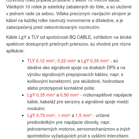
Všetkých 10 roliek je esteticky zabalených do fólie, a sú uložené
v jednom rade za sebou. Vďaka precíznym navíjacím strojom je
kábel na každej rolke navinutý rovnomerne a dôsledne, a je
zabezpečený pred nekontrolovaným rozvinutím.
Káble LgY a TLY od spoločnosti BQ CABLE, vzhľadom na široké
spektrum dostupných priečnych prierezov, sú vhodné pre rôzne
aplikácie:
TLY 0,12 mm²
,
0,22 mm²
a
LgY 0,35 mm²
- sú
ideálne ako signálové spoje na doskách DPS a na
výrobu signálových prepojovacích káblov, napr. s
kolíkovými konektormi, pre skúšobné, hodnotiace
alebo prototypové kontaktné polia;
LgY 0,35 mm²
a
0,50 mm²
- nízkonapäťové napájacie
káble, kabeláž pre senzory a signálové spoje medzi
modulmi;
LgY 0,75 mm²
,
1 mm²
a
1,5 mm²
- určené
predovšetkým pre napájacie obvody, napr.
jednosmerných motorov, servomechanizmov a iných
spotrebičov vyžadujúcich prúd s vyššími intenzitami.