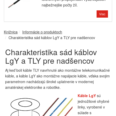
najbežnejšie počty žíl.
Viac
Knižnica
Informácie o produktoch
Charakteristika sád káblov LgY a TLY pre nadšencov
Charakteristika sád káblov
LgY a TLY pre nadšencov
Aj keď boli káble TLY navrhnuté ako montážne telekomunikačné
káble, a káble LgY ako montážne napájacie káble, vďaka svojim
parametrom nachádzajú široké uplatnenie v modernej
amatérskej elektronike a robotike.
Káble LgY
sú
jednožilové ohybné
linky, vyrobené v
súlade s