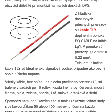
obzvlášť dôležité pri montáži na malých doskách DPS.
Z hľadiska
dostupných
priečnych prierezov
sú
káble TLY
doplnením ponuky
BQ CABLE na káble
LgY. V ponuke sú
prierezy 0,12 mm² a
0,22 mm².
Telekomunikačné
káble TLY sú ideálne ako signálové vodiče, prípadne ako pevné
spoje nízkeho napätia.
Všetky káble, bez ohľadu na plochu priečneho prierezu žíl, sú
balené v sadách po 10 roliek, každá inej farby: červená, modrá,
čierna, biela, zelená, hnedá, žltá, fialová, oranžová a šedá.
Spomedzi nami ponúkaných sád si môžu zákazníci vybrať sady
s celkovou dĺžkou 50 alebo 100 metrov, pričom na každú
rozvinutú rolku pripadá príslušne 5 alebo 10 metrov kábla.