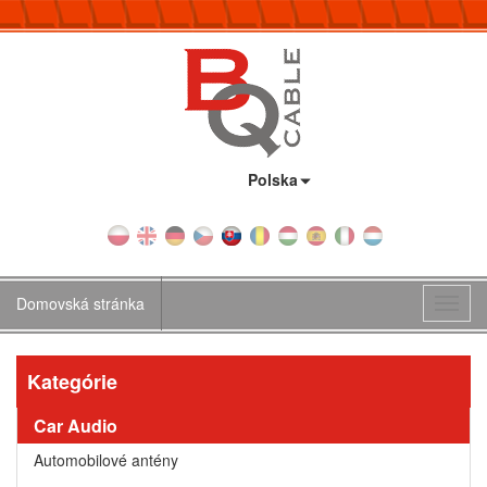
Krajina:
Polska
Domovská stránka
Toggl
navig
Kategórie
Car Audio
Automobilové antény