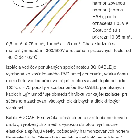
harmonizovanou
normou (norma
HAR), podľa
označenia H05V-K.
Dostupné sú s
prierezmi 0,35 mm²,
0,5 mm², 0,75 mm², 1 mm² a 1,5 mm². Charakterizujú sa
menovitým napätím 300/500V a rozsahom pracovných teplôt od
-40°C do 105°C.
Izolácia vodičov ponúkaných spoločnosťou BQ CABLE je
vyrobená zo zosieťovaného PVC novej generácie, vďaka čomu
môžu tieto vodiče pracovať aj pri trochu vyšších teplotách (do
105°C). PVC použitý v spoločnosťou BQ CABLE ponúkaných
kábloch LgY umožňuje obmedziť hrúbku vonkajšej izolácie, pri
súčasnom zachovaní všetkých elektrických a dielektrických
vlastností.
Káble BQ CABLE sú vďaka pravidelnému skrúteniu medených
drôtov, vyrobených z medi s vysokou čistotou, výnimočne
elastické a spĺňajú všetky požiadavky harmonizovaných noriem
Európskej únie. Okrem toho sa ľahko spájkujú, čo môže byť