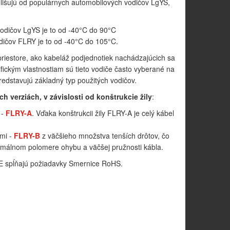
dlišujú od populárnych automobilových vodičov LgYS,
odičov LgYS je to od -40°C do 90°C
dičov FLRY je to od -40°C do 105°C.
iestore, ako kabeláž podjednotiek nachádzajúcich sa
ifickým vlastnostiam sú tieto vodiče často vyberané na
predstavujú základný typ použitých vodičov.
 verziách, v závislosti od konštrukcie žily
:
 -
FLRY-A
. Vďaka konštrukcii žily FLRY-A je celý kábel
ami -
FLRY-B
z väčšieho množstva tenších drôtov, čo
málnom polomere ohybu a väčšej pružnosti kábla.
 spĺňajú požiadavky Smernice RoHS.