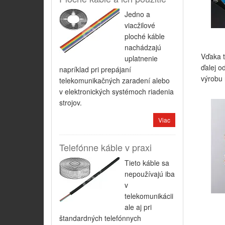
Jedno a
viacžilové
ploché káble
nachádzajú
Vďaka t
uplatnenie
ďalej o
napríklad pri prepájaní
výrobu 
telekomunikačných zaradení alebo
v elektronických systémoch riadenia
strojov.
Viac
Telefónne káble v praxi
Tieto káble sa
nepoužívajú iba
v
telekomunikácii
ale aj pri
štandardných telefónnych