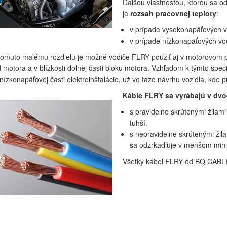
Ďalšou vlastnosťou, ktorou sa o
je
rozsah pracovnej teploty
:
v prípade vysokonapäťových v
v prípade nízkonapäťových vo
omuto malému rozdielu je možné vodiče FLRY použiť aj v motorovom pr
d motora a v blízkosti dolnej časti bloku motora. Vzhľadom k týmto špec
nízkonapäťovej časti elektroinštalácie, už vo fáze návrhu vozidla, kde 
Káble FLRY sa vyrábajú v dvoch
s pravidelne skrútenými žilami
tuhší.
s nepravidelne skrútenými žil
sa odzrkadľuje v menšom mini
Všetky kábel FLRY od BQ CABLE