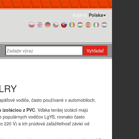
Krajina:
Polska
Vyhľadať
FLRY
apäťové vodiče, často používané v automobiloch.
 izoláciou z PVC
. Vďaka tenšej izolácii majú
e populárnych vodičov LgYS, rovnako často
o 220 V) a ich prúdová zaťažiteľnosť závisí od