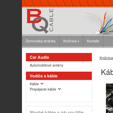
Domovská stránka
Knižnica
Kontakt
Car Audio
Knižnica
Automobilové antény
Káb
Vodiče a káble
Káble
Prepájacie káble
Ploché káble a ich použitie