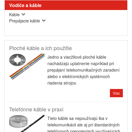
Vodiče a káble
Káble
Prepájacie káble
Ploché káble a ich použitie
Jedno a viacžilové ploché káble
nachádzajú uplatnenie napríklad pri
prepájaní telekomunikačných zaradení
alebo v elektronických systémoch
riadenia strojov.
Viac
Telefónne káble v praxi
Tieto káble sa nepoužívajú iba v
telekomunikácii ale aj pri štandardných
telefónnych prepojeniach využívajúcich