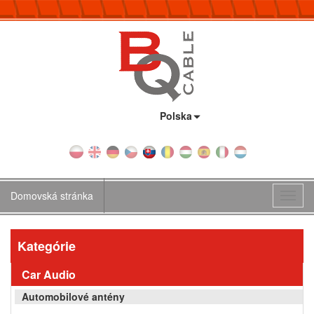
Krajina:
Polska
Domovská stránka
Toggl
navig
Kategórie
Car Audio
Automobilové antény