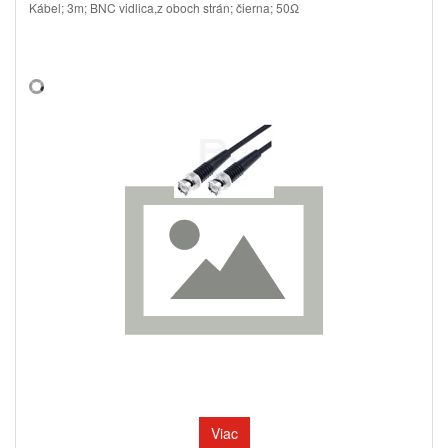
Kábel; 3m; BNC vidlica,z oboch strán; čierna; 50Ω
Viac