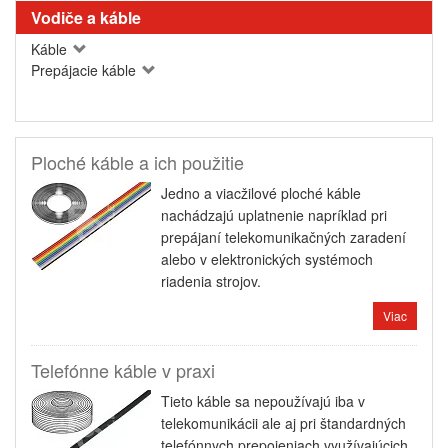
Vodiče a káble
Káble
Prepájacie káble
Ploché káble a ich použitie
Jedno a viacžilové ploché káble
nachádzajú uplatnenie napríklad pri
prepájaní telekomunikačných zaradení
alebo v elektronických systémoch
riadenia strojov.
Viac
Telefónne káble v praxi
Tieto káble sa nepoužívajú iba v
telekomunikácii ale aj pri štandardných
telefónnych prepojeniach využívajúcich