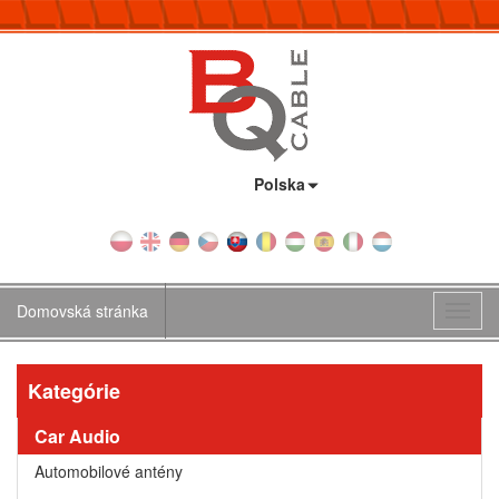
Krajina:
Polska
Domovská stránka
Toggl
navig
Kategórie
Car Audio
Automobilové antény