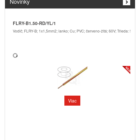
Novinky
FLRY-B1.50-RD/YL/1
Vodič; FLRY-B; 1x1,5mm2; lanko; Cu; PVC; červeno-žltá; 60V; Trieda: 5
V
Viac