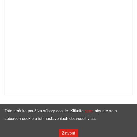
Táto stránka používa súbory cookie. Kliknite
sem
, aby ste sa o
súboroch cookie a ich nastaveniach dozvedeli viac.
Domovská stránka
Ponuka
Zatvoriť
Copyright © by
bqcable