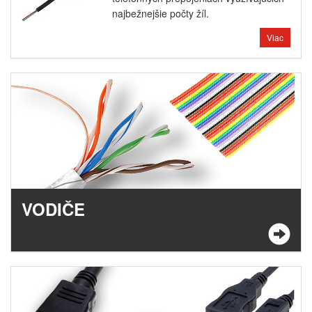
najbežnejšie počty žíl.
Viac
VODIČE