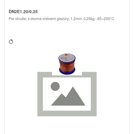
DN2E1.20/0.25
Pre vinutie; s dvoma vrstvami glazúry; 1,2mm; 0,25kg; -65÷200°C