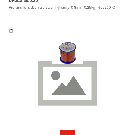
DN2E0.80/0.25
Pre vinutie; s dvoma vrstvami glazúry; 0,8mm; 0,25kg; -65÷200°C