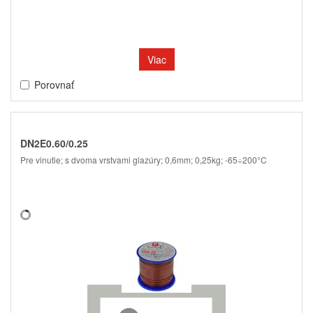
Viac
Porovnať
DN2E0.60/0.25
Pre vinutie; s dvoma vrstvami glazúry; 0,6mm; 0,25kg; -65÷200°C