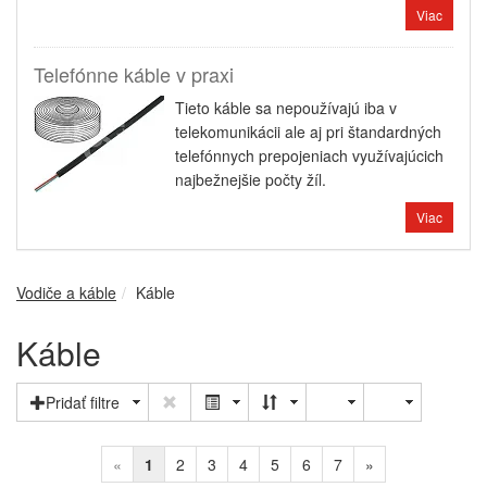
Viac
Telefónne káble v praxi
Tieto káble sa nepoužívajú iba v
telekomunikácii ale aj pri štandardných
telefónnych prepojeniach využívajúcich
najbežnejšie počty žíl.
Viac
Vodiče a káble
Káble
Káble
Pridať filtre
«
1
2
3
4
5
6
7
»