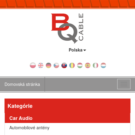
Krajina:
Polska
Domovská stránka
Toggl
navig
Kategórie
Car Audio
Automobilové antény