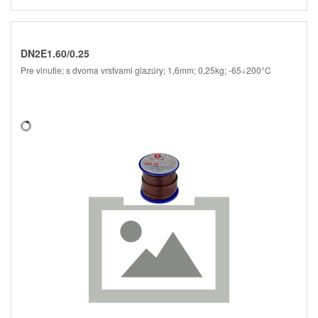
DN2E1.60/0.25
Pre vinutie; s dvoma vrstvami glazúry; 1,6mm; 0,25kg; -65÷200°C