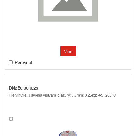
Viac
Porovnať
DN2E0.30/0.25
Pre vinutie; s dvoma vrstvami glazúry; 0,3mm; 0,25kg; -65÷200°C