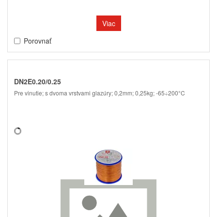
Viac
Porovnať
DN2E0.20/0.25
Pre vinutie; s dvoma vrstvami glazúry; 0,2mm; 0,25kg; -65÷200°C