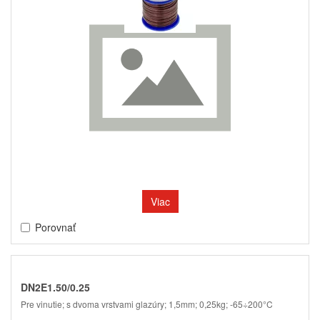
Viac
Porovnať
DN2E1.50/0.25
Pre vinutie; s dvoma vrstvami glazúry; 1,5mm; 0,25kg; -65÷200°C