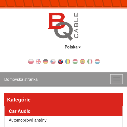
Krajina:
Polska
Domovská stránka
Toggl
navig
Kategórie
Car Audio
Automobilové antény