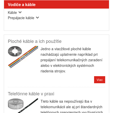
Vodiče a káble
Káble
Prepájacie káble
Ploché káble a ich použitie
Jedno a viacžilové ploché káble
nachádzajú uplatnenie napríklad pri
prepájaní telekomunikačných zaradení
alebo v elektronických systémoch
riadenia strojov.
Viac
Telefónne káble v praxi
Tieto káble sa nepoužívajú iba v
telekomunikácii ale aj pri štandardných
telefónnych prepojeniach využívajúcich