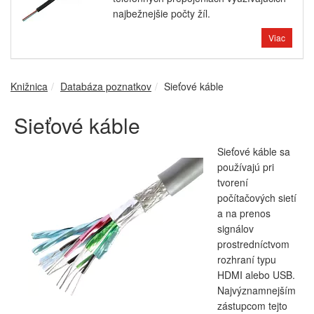
najbežnejšie počty žíl.
Viac
Knižnica
Databáza poznatkov
Sieťové káble
Sieťové káble
Sieťové káble sa
používajú pri
tvorení
počítačových sietí
a na prenos
signálov
prostredníctvom
rozhraní typu
HDMI alebo USB.
Najvýznamnejším
zástupcom tejto