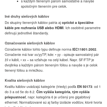
s každým tieneným párom samostatne a navyše
spoločným tienením pre celok.
Iné druhy sieťových káblov
Do skupiny tienených káblov patria aj
optické a špeciálne
káble pre rozhrania USB alebo HDMI
. Ich osobitné parametre
definujú jednotlivé štandardy.
Označovanie sieťových káblov
Označenie káblov tohto typu definuje norma
IEC11801:2002
.
Označenie má tvar xx/yyTP, kde: • yy - opisuje samostatný pár
žíl v kábli, • xx – sa vzťahuje na celý kábel. Napr. SF/FTP je
dvojlinka s každým párom tieneným fóliou a navyše s je celok
tienený fóliou a mriežkou.
Kvalita sieťových káblov
Kvalitu káblov uvádzajú kategórie (triedy) podľa
EN 50173
: od 1
do 3 a od 5e do 8.2.
Čím vyššia kategória, tým vyššia
priepustnosť
, napr. kategória 6 je určený pre gigabitový
ethernet. Normalizované sú aj farby izolácie vodičov, ktoré tvoria