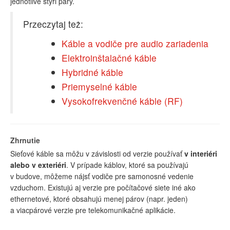
jednotlivé štyri páry.
Przeczytaj też:
Káble a vodiče pre audio zariadenia
Elektroinštalačné káble
Hybridné káble
Priemyselné káble
Vysokofrekvenčné káble (RF)
Zhrnutie
Sieťové káble sa môžu v závislosti od verzie používať
v interiéri
alebo v exteriéri
. V prípade káblov, ktoré sa používajú
v budove, môžeme nájsť vodiče pre samonosné vedenie
vzduchom. Existujú aj verzie pre počítačové siete iné ako
ethernetové, ktoré obsahujú menej párov (napr. jeden)
a viacpárové verzie pre telekomunikačné aplikácie.