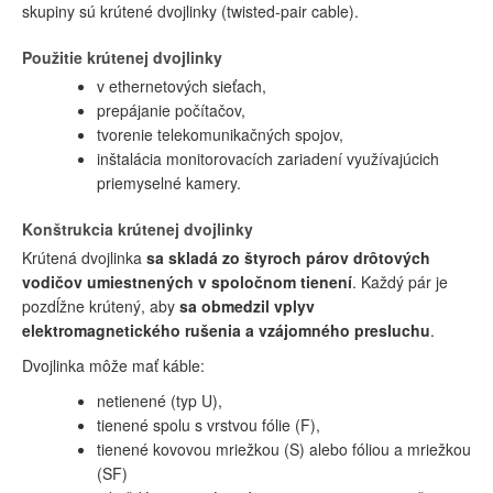
skupiny sú krútené dvojlinky (twisted-pair cable).
Použitie krútenej dvojlinky
v ethernetových sieťach,
prepájanie počítačov,
tvorenie telekomunikačných spojov,
inštalácia monitorovacích zariadení využívajúcich
priemyselné kamery.
Konštrukcia krútenej dvojlinky
Krútená dvojlinka
sa skladá zo štyroch párov drôtových
vodičov umiestnených v spoločnom tienení
. Každý pár je
pozdĺžne krútený, aby
sa obmedzil vplyv
elektromagnetického rušenia a vzájomného presluchu
.
Dvojlinka môže mať káble:
netienené (typ U),
tienené spolu s vrstvou fólie (F),
tienené kovovou mriežkou (S) alebo fóliou a mriežkou
(SF)