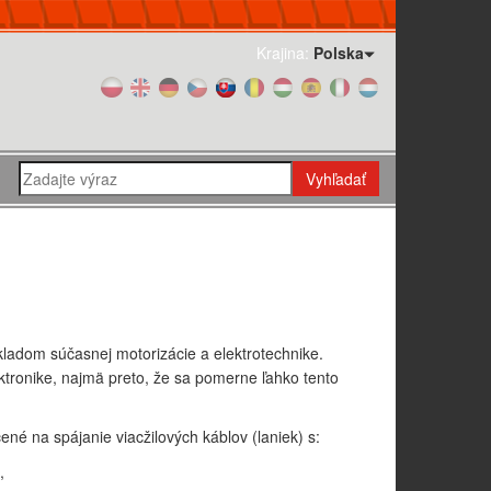
Krajina:
Polska
Vyhľadať
ladom súčasnej motorizácie a elektrotechnike.
ektronike, najmä preto, že sa pomerne ľahko tento
né na spájanie viacžilových káblov (laniek) s:
,