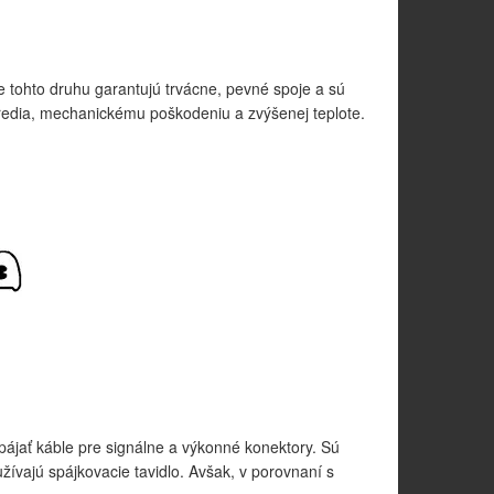
 tohto druhu garantujú trvácne, pevné spoje a sú
tredia, mechanickému poškodeniu a zvýšenej teplote.
pájať káble pre signálne a výkonné konektory. Sú
žívajú spájkovacie tavidlo. Avšak, v porovnaní s