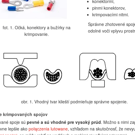
konektormi,
pinmi konektorov,
krimpovacími nitmi.
Správne zhotovené spoje
fot. 1. Očká, konektory a bužírky na
odolné voči vplyvu pros
krimpovanie.
obr. 1. Vhodný tvar klieští podmieňuje správne spojenie.
ie krimpovaných spojov
vané spoje sú
pevné a sú vhodné pre vysoký prúd
. Možno s nimi za
tívne lepšie ako
połączenia lutowane
, vzhľadom na skutočnosť, že nevyu