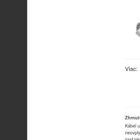
Viac:
Zhrnut
Kábel u
neovply
časť tr