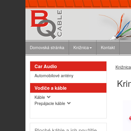
Domovská stránka
Knižnica
Kontakt
Car Audio
Knižnica
Automobilové antény
Kri
Vodiče a káble
Káble
Prepájacie káble
Ploché káble a ich použitie