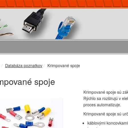
Databáza poznatkov
Krimpované spoje
mpované spoje
Krimpované spoje sú zák
Rýchlo sa rozširujú v el
proces automatizuje.
Krimpované spoje sú urče
káblovými koncovkami