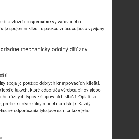
sledne
vložiť
do
špeciálne
vytvarovaného
ré je spojením klieští s páčkou znásobujúcou vyvíjaný
imoriadne mechanicky odolný difúzny
ešťí
ty spoja je použitie dobrých
krimpovacích klieští
,
jlepšie takých, ktoré odporúča výrobca pinov alebo
oho rôznych typov krimpovacích klieští. Oplatí sa
ie, pretože univerzálny model neexistuje. Každý
lastné odporúčania týkajúce sa montáže jeho