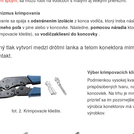
mi spojmi
, sa môžu robiť na vodičoch s malými aj veľkými prierezmi.
izmus krimpovania
anie sa spája s
odstránením izolácie
z konca vodiča, ktorý treba ná
neho poľa
v pine alebo v koncovke. Následne,
pomocou náradia
kto
rimpovacie kliešte), sa
vodič
zakliesni do koncovky
.
lný tlak vytvorí medzi drôtmi lanka a telom konektora m
ntakt.
Výber krimpovacích kli
Podmienkou vysokej kvali
prispôsobených tvaru, na
koncoviek. Na trhu je mn
prizrieť sa im pozornejš
výrobca konektorov má v
fot. 2. Krimpovacie kliešte.
výrobkov.