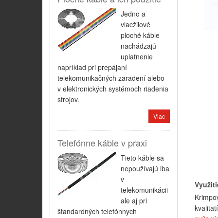
Jedno a
viacžilové
ploché káble
nachádzajú
uplatnenie
napríklad pri prepájaní
telekomunikačných zaradení alebo
v elektronických systémoch riadenia
strojov.
Viac
Telefónne káble v praxi
Tieto káble sa
nepoužívajú iba
v
Využit
telekomunikácii
Krimpo
ale aj pri
kvalita
štandardných telefónnych