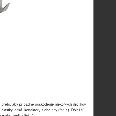
to preto, aby prípadné poškodenie niekoľkých drôtikov
astky, očká, konektory alebo nity (fot. 1). Dôležitú
v elektronike (fot. 2).