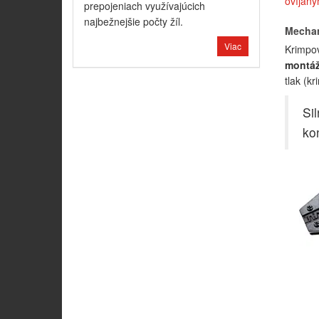
ovíjaný
prepojeniach využívajúcich
najbežnejšie počty žíl.
Mechan
Viac
Krimpov
montáž
tlak (k
Si
ko