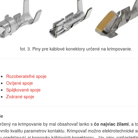
fot. 3. Piny pre káblové konektory určené na krimpovanie.
Rozoberateľné spoje
Ovíjané spoje
Spájkované spoje
Zvárané spoje
ie
rčený na krimpovanie by mal obsahovať lanko s
čo najviac žilami
, a 
vnilo kvalitu parametrov kontaktu. Krimpovať možno elektrotechnické súči
hu predstavujú aj koncovky káblových konektorov – tzv. piny, najčastejšie 