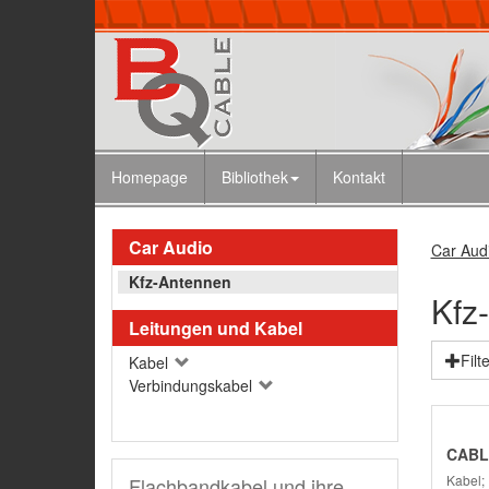
Homepage
Bibliothek
Kontakt
Car Audio
Car Aud
Kfz-Antennen
Kfz
Leitungen und Kabel
Filt
Kabel
Verbindungskabel
CABL
Kabel;
Flachbandkabel und ihre