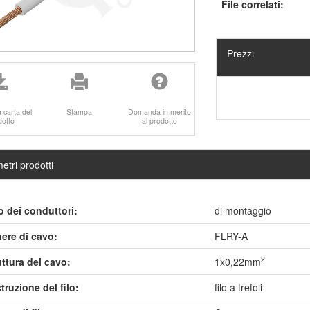
File correlati:
Prezzi
a carta del
Stampa
Domanda in merito
dotto
al prodotto
etri prodotti
o dei conduttori:
di montaggio
ere di cavo:
FLRY-A
2
uttura del cavo:
1x0,22mm
truzione del filo:
filo a trefoli