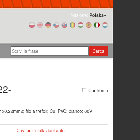
Nazione:
Polska
Cerca
22-
Confronta
x0,22mm2; filo a trefoli; Cu; PVC; bianco; 60V
Cavi per istallazioni auto