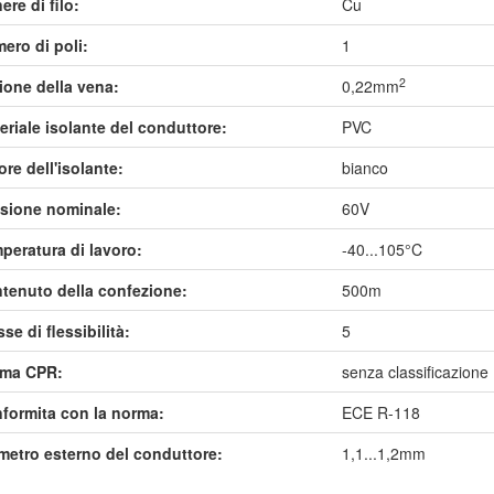
ere di filo:
Cu
ero di poli:
1
2
ione della vena:
0,22mm
eriale isolante del conduttore:
PVC
ore dell'isolante:
bianco
sione nominale:
60V
peratura di lavoro:
-40...105°C
tenuto della confezione:
500m
se di flessibilità:
5
ma CPR:
senza classificazione
formita con la norma:
ECE R-118
metro esterno del conduttore:
1,1...1,2mm