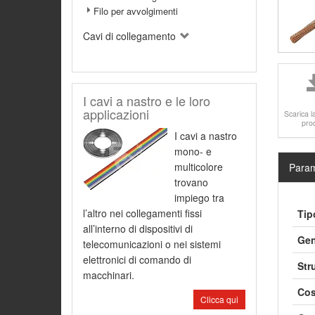
Filo per avvolgimenti
Cavi di collegamento
I cavi a nastro e le loro
applicazioni
Scarica l
pro
I cavi a nastro
mono- e
multicolore
Param
trovano
impiego tra
l’altro nei collegamenti fissi
Tip
all’interno di dispositivi di
Gen
telecomunicazioni o nei sistemi
elettronici di comando di
Str
macchinari.
Cos
Clicca qui