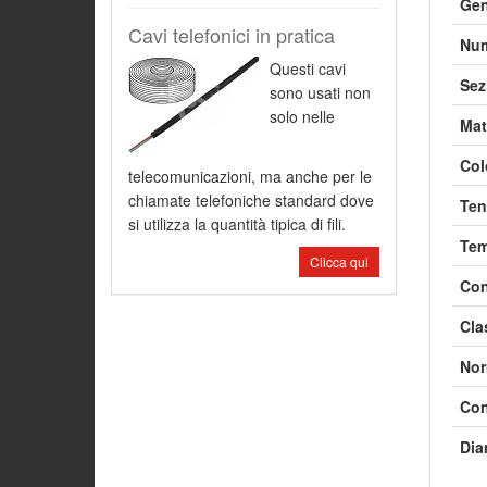
Gen
Cavi telefonici in pratica
Num
Questi cavi
Sez
sono usati non
solo nelle
Mat
Col
telecomunicazioni, ma anche per le
chiamate telefoniche standard dove
Ten
si utilizza la quantità tipica di fili.
Tem
Clicca qui
Con
Clas
Nor
Con
Dia