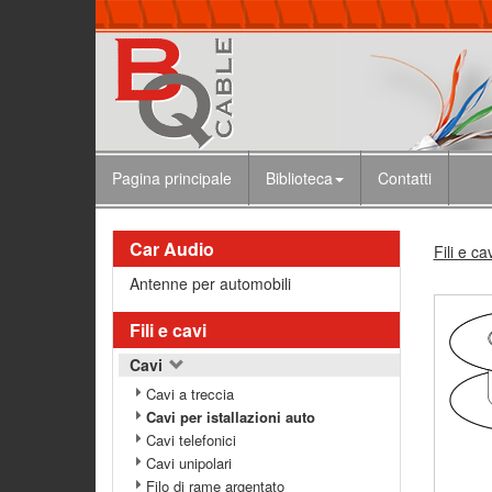
Pagina principale
Biblioteca
Contatti
Car Audio
Fili e ca
Antenne per automobili
Fili e cavi
Cavi
Cavi a treccia
Cavi per istallazioni auto
Cavi telefonici
Cavi unipolari
Filo di rame argentato