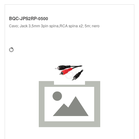
BQC-JPS2RP-0500
Cavo; Jack 3,5mm 3pin spina,RCA spina x2; 5m; nero