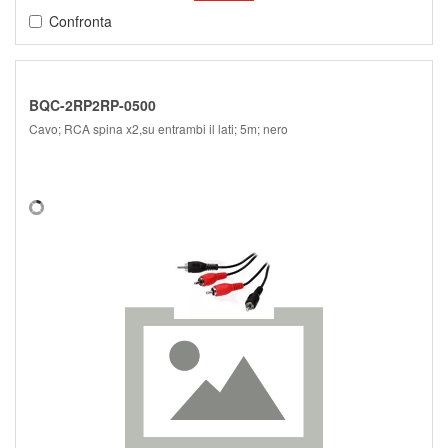
Confronta
BQC-2RP2RP-0500
Cavo; RCA spina x2,su entrambi il lati; 5m; nero