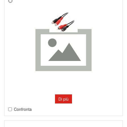
Di più
Confronta