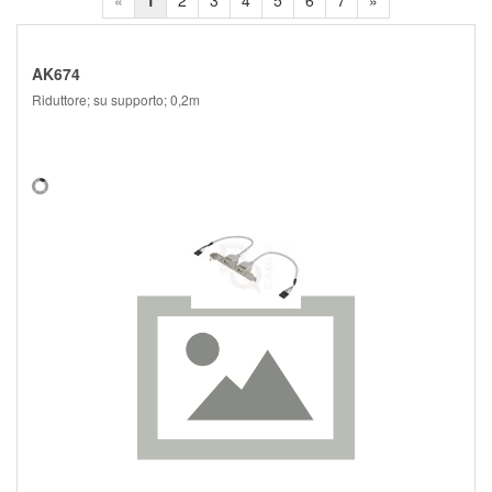
«
1
2
3
4
5
6
7
»
AK674
Riduttore; su supporto; 0,2m