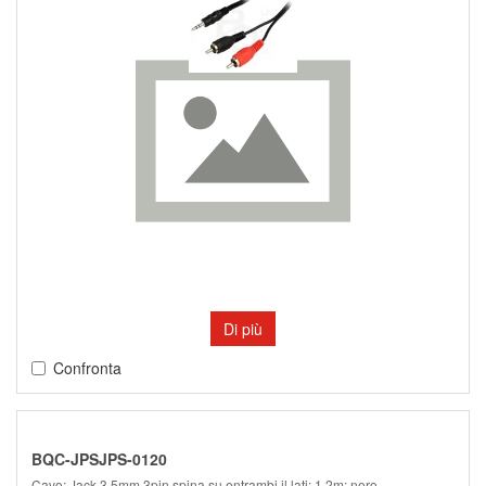
Di più
Confronta
BQC-JPSJPS-0120
Cavo; Jack 3,5mm 3pin spina,su entrambi il lati; 1,2m; nero