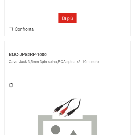
Di più
Confronta
BQC-JPS2RP-1000
Cavo; Jack 3,5mm 3pin spina,RCA spina x2; 10m; nero