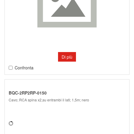
Di più
Confronta
BQC-2RP2RP-0150
Cavo; RCA spina x2,su entrambi il lati; 1,5m; nero