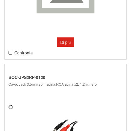
Di più
Confronta
BQC-JPS2RP-0120
Cavo; Jack 3,5mm 3pin spina,RCA spina x2; 1,2m; nero