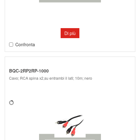
Di più
Confronta
BQC-2RP2RP-1000
Cavo; RCA spina x2,su entrambi il lati; 10m; nero