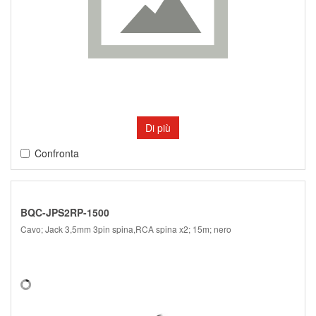
Di più
Confronta
BQC-JPS2RP-1500
Cavo; Jack 3,5mm 3pin spina,RCA spina x2; 15m; nero