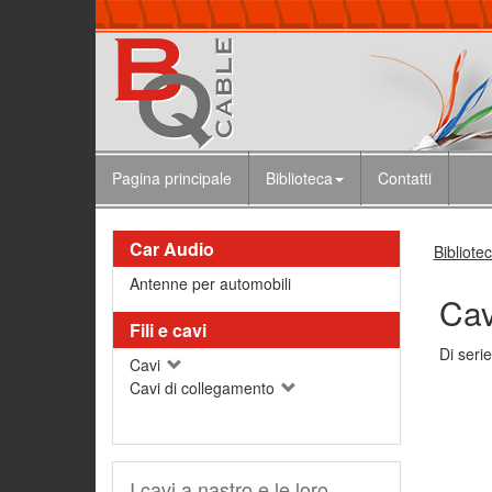
Pagina principale
Biblioteca
Contatti
Car Audio
Bibliote
Antenne per automobili
Cav
Fili e cavi
Di seri
Cavi
Cavi di collegamento
I cavi a nastro e le loro