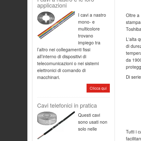
applicazioni
I cavi a nastro
Oltre a 
mono- e
stampan
multicolore
Toshiba
trovano
L'alta 
impiego tra
di dure
l’altro nei collegamenti fissi
tempera
all’interno di dispositivi di
da 1900
telecomunicazioni o nei sistemi
protegg
elettronici di comando di
Di seri
macchinari.
Clicca qui
Cavi telefonici in pratica
Questi cavi
sono usati non
solo nelle
Tutti i
facilita