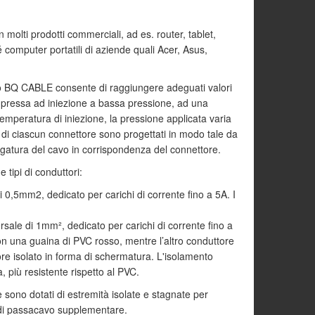
n molti prodotti commerciali, ad es. router, tablet,
 computer portatili di aziende quali Acer, Asus,
hio BQ CABLE consente di raggiungere adeguati valori
 pressa ad iniezione a bassa pressione, ad una
emperatura di iniezione, la pressione applicata varia
 di ciascun connettore sono progettati in modo tale da
egatura del cavo in corrispondenza del connettore.
 tipi di conduttori:
 0,5mm2, dedicato per carichi di corrente fino a 5A. I
sale di 1mm², dedicato per carichi di corrente fino a
con una guaina di PVC rosso, mentre l’altro conduttore
re isolato in forma di schermatura. L'isolamento
, più resistente rispetto al PVC.
 sono dotati di estremità isolate e stagnate per
di passacavo supplementare.