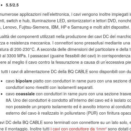
5.5/2.5
numerose applicazioni nell’elettronica, i cavi vengono inoltre impiegati i
ti, switch e hub, illuminazione LED, sintonizzatori e lettori DVD, nonché
, Lenovo, Fujitsu-Siemens, IBM, HP e Samsung e molti altri dispositivi.
qualità dei componenti utilizzati nella produzione dei cavi DC del marc
zza e resistenza meccanica. I connettori sono pressofusi mediante una
tura di 200-230°C. A seconda delle dimensioni del particolare e della t
 al 3300 MPa. I passacavi (guaine flessibili dei cavi) in corrispondenza
ere al meglio il cavo contro la fessurazione a causa di un’eccessiva pi
e tutti i cavi di alimentazione DC della BQ CABLE sono disponibili con due
cavo
bipolare
piatto con conduttori in rame puro con una sezione di
conduttori sono rivestiti con isolamenti separati.
cavo
coassiale
con conduttori in rame puro con una sezione trasver
8A. Uno dei conduttori è condotto all’interno del cavo ed è isolato 
non possiede un proprio isolamento ed è avvolto intorno al condutto
esterno del cavo è realizzato in poliuretano (PUR) con finitura opaca
 cavi DC della BQ CABLE sono terminati con connettore su un lato solo, e
rne il montaggio. Inoltre tutti
i cavi con conduttore da 1mm²
sono dotati 