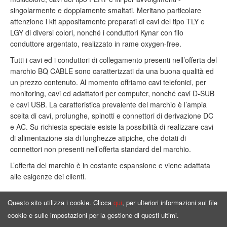
singolarmente e doppiamente smaltati. Meritano particolare
attenzione i kit appositamente preparati di cavi del tipo TLY e
LGY di diversi colori, nonché i conduttori Kynar con filo
conduttore argentato, realizzato in rame oxygen-free.
Tutti i cavi ed i conduttori di collegamento presenti nell’offerta del
marchio BQ CABLE sono caratterizzati da una buona qualità ed
un prezzo contenuto. Al momento offriamo cavi telefonici, per
monitoring, cavi ed adattatori per computer, nonché cavi D-SUB
e cavi USB. La caratteristica prevalente del marchio è l’ampia
scelta di cavi, prolunghe, spinotti e connettori di derivazione DC
e AC. Su richiesta speciale esiste la possibilità di realizzare cavi
di alimentazione sia di lunghezze atipiche, che dotati di
connettori non presenti nell’offerta standard del marchio.
L’offerta del marchio è in costante espansione e viene adattata
alle esigenze dei clienti.
Questo sito utilizza i cookie. Clicca
qui
, per ulteriori informazioni sui file
cookie e sulle impostazioni per la gestione di questi ultimi.
Pagina principale
Offerta