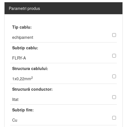
Parametri produs
Tip cablu:
echipament
Subtip cablu:
FLRY-A
Structura cablului:
2
1x0,22mm
Structură conductor:
litat
Subtip fire:
Cu