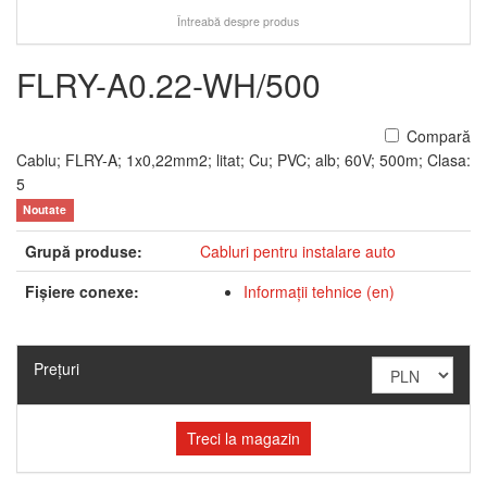
Întreabă despre produs
FLRY-A0.22-WH/500
Compară
Cablu; FLRY-A; 1x0,22mm2; litat; Cu; PVC; alb; 60V; 500m; Clasa:
5
Noutate
Grupă produse:
Cabluri pentru instalare auto
Fişiere conexe:
Informaţii tehnice (en)
Preţuri
Treci la magazin