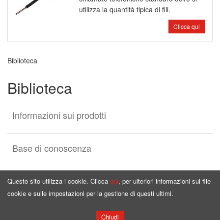
utilizza la quantità tipica di fili.
Clicca qui
Biblioteca
Biblioteca
Informazioni sui prodotti
Base di conoscenza
Questo sito utilizza i cookie. Clicca
qui
, per ulteriori informazioni sui file
cookie e sulle impostazioni per la gestione di questi ultimi.
Pagina principale
Offerta
Chiudi
Copyright © by
bqcable