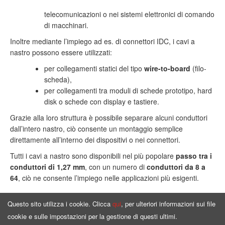
telecomunicazioni o nei sistemi elettronici di comando
di macchinari.
Inoltre mediante l’impiego ad es. di connettori IDC, i cavi a
nastro possono essere utilizzati:
per collegamenti statici del tipo
wire-to-board
(filo-
scheda),
per collegamenti tra moduli di schede prototipo, hard
disk o schede con display e tastiere.
Grazie alla loro struttura è possibile separare alcuni conduttori
dall’intero nastro, ciò consente un montaggio semplice
direttamente all’interno dei dispositivi o nei connettori.
Tutti i cavi a nastro sono disponibili nel più popolare
passo tra i
conduttori di 1,27 mm
, con un numero di
conduttori da 8 a
64
, ciò ne consente l’impiego nelle applicazioni più esigenti.
Questo sito utilizza i cookie. Clicca
qui
, per ulteriori informazioni sui file
cookie e sulle impostazioni per la gestione di questi ultimi.
Pagina principale
Offerta