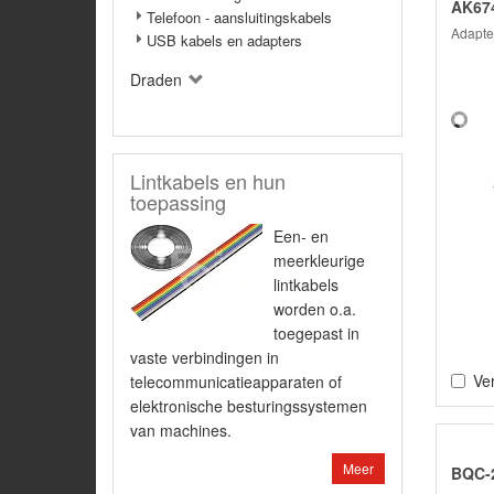
AK67
Telefoon - aansluitingskabels
Adapter
USB kabels en adapters
Draden
Lintkabels en hun
toepassing
Een- en
meerkleurige
lintkabels
worden o.a.
toegepast in
vaste verbindingen in
Ver
telecommunicatieapparaten of
elektronische besturingssystemen
van machines.
Meer
BQC-