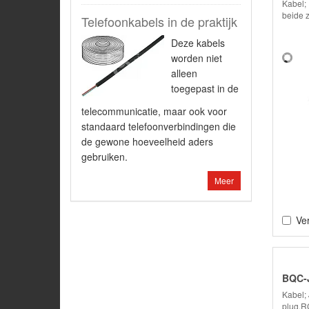
Kabel;
beide z
Telefoonkabels in de praktijk
Deze kabels
worden niet
alleen
toegepast in de
telecommunicatie, maar ook voor
standaard telefoonverbindingen die
de gewone hoeveelheid aders
gebruiken.
Meer
Ver
BQC-
Kabel;
plug,R