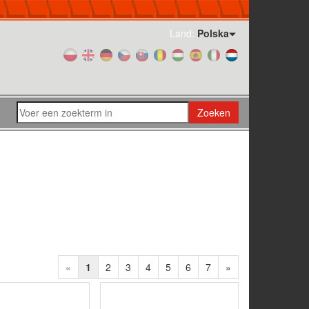
Land:
Polska
Zoeken
«
1
2
3
4
5
6
7
»