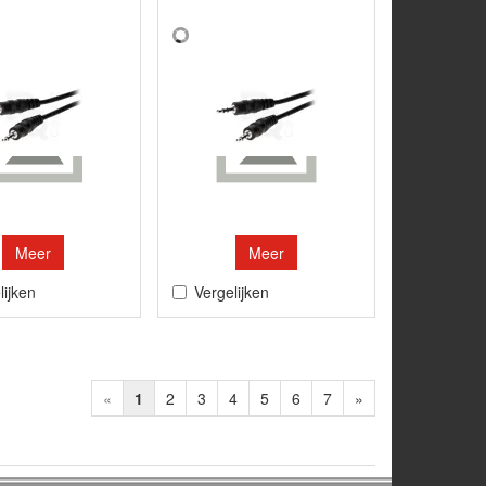
Meer
Meer
lijken
Vergelijken
«
1
2
3
4
5
6
7
»