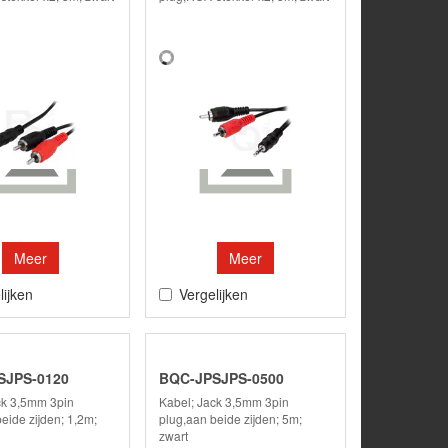
Meer
Meer
lijken
Vergelijken
SJPS-0120
BQC-JPSJPS-0500
ck 3,5mm 3pin
Kabel; Jack 3,5mm 3pin
eide zijden; 1,2m;
plug,aan beide zijden; 5m;
zwart