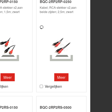
P2RP-0150
BQC-2RP2RP-0250
A-stekker x2,aan
Kabel; RCA-stekker x2,aan
en; 1,5m; zwart
beide zijden; 2,5m; zwart
Meer
Meer
lijken
Vergelijken
P2RS-0150
BQC-2RP2RS-0500