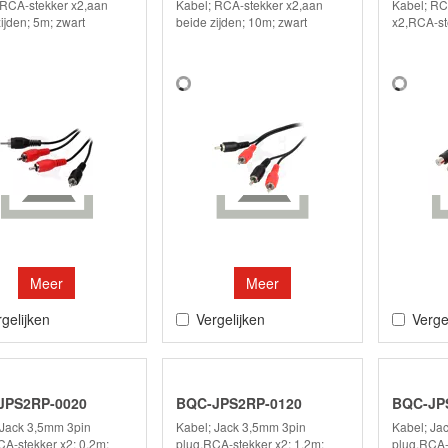
 RCA-stekker x2,aan
Kabel; RCA-stekker x2,aan
Kabel; RC
ijden; 5m; zwart
beide zijden; 10m; zwart
x2,RCA-st
Meer
Meer
gelijken
Vergelijken
Verge
JPS2RP-0020
BQC-JPS2RP-0120
BQC-JP
 Jack 3,5mm 3pin
Kabel; Jack 3,5mm 3pin
Kabel; Ja
CA-stekker x2; 0,2m;
plug,RCA-stekker x2; 1,2m;
plug,RCA-