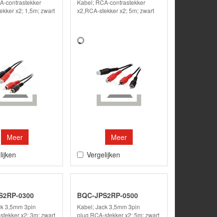
A-contrastekker
Kabel; RCA-contrastekker
ekker x2; 1,5m; zwart
x2,RCA-stekker x2; 5m; zwart
Meer
Meer
lijken
Vergelijken
S2RP-0300
BQC-JPS2RP-0500
ck 3,5mm 3pin
Kabel; Jack 3,5mm 3pin
stekker x2; 3m; zwart
plug,RCA-stekker x2; 5m; zwart