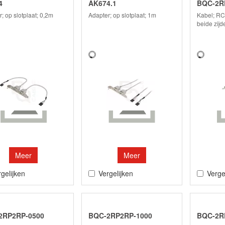
4
AK674.1
BQC-2R
; op slotplaat; 0,2m
Adapter; op slotplaat; 1m
Kabel; RC
beide zijd
Meer
Meer
gelijken
Vergelijken
Verge
2RP2RP-0500
BQC-2RP2RP-1000
BQC-2R