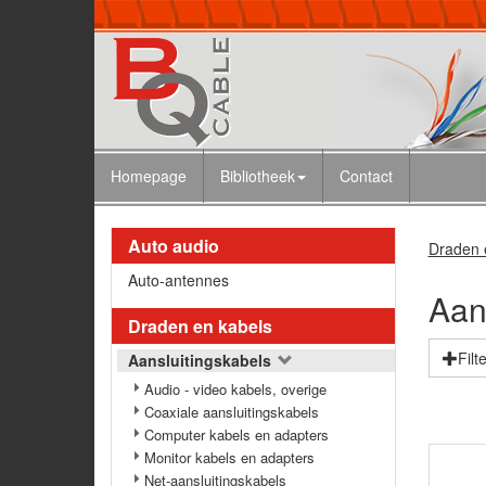
Homepage
Bibliotheek
Contact
Auto audio
Draden 
Auto-antennes
Aan
Draden en kabels
Filt
Aansluitingskabels
Audio - video kabels, overige
Coaxiale aansluitingskabels
Computer kabels en adapters
Monitor kabels en adapters
Net-aansluitingskabels