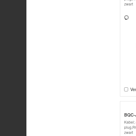
zwart
Ver
BQC-
Kabel;
plug,R
zwart