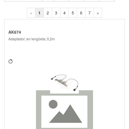
«
1
2
3
4
5
6
7
»
AK674
Adaptador; en lengüeta; 0,2m