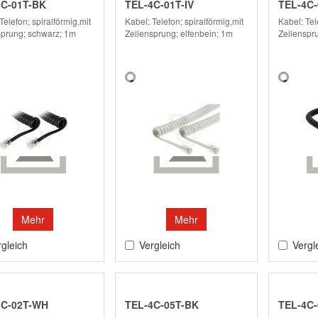
4C-01T-BK
TEL-4C-01T-IV
TEL-4C-
Telefon; spiralförmig,mit
Kabel: Telefon; spiralförmig,mit
Kabel: Tel
sprung; schwarz; 1m
Zeilensprung; elfenbein; 1m
Zeilenspr
Mehr
Mehr
gleich
Vergleich
Vergl
4C-02T-WH
TEL-4C-05T-BK
TEL-4C-