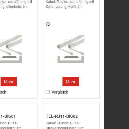
efon; spiralförmig,mit
Kabel: Telefon; spiralförmig,mit
ung; elfenbein; 5m
Zeilensprung; weiß; 5m
Mehr
Mehr
eich
Vergleich
1-BK/01
TEL-RJ11-BK/02
efon; RJ11-
Kabel: Telefon; RJ11-
iderseitig; 1m;
Stecker,beiderseitig; 2m;