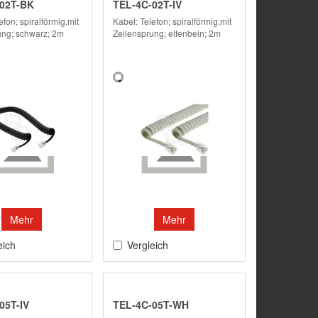
02T-BK
TEL-4C-02T-IV
efon; spiralförmig,mit
Kabel: Telefon; spiralförmig,mit
ung; schwarz; 2m
Zeilensprung; elfenbein; 2m
Mehr
Mehr
eich
Vergleich
05T-IV
TEL-4C-05T-WH