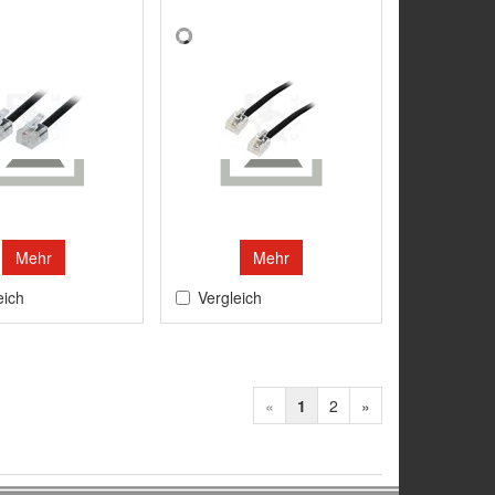
Mehr
Mehr
eich
Vergleich
«
1
2
»