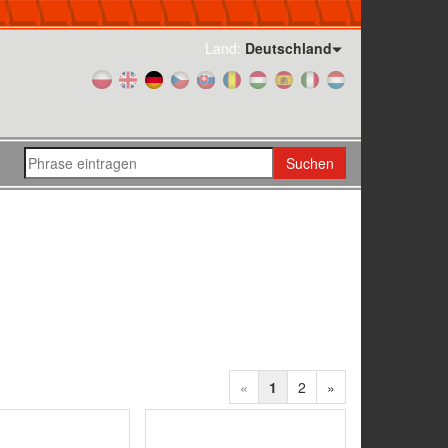
Land:
Deutschland
Suchen
«
1
2
»