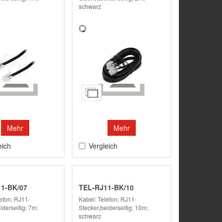
schwarz
Mehr
Mehr
eich
Vergleich
1-BK/07
TEL-RJ11-BK/10
efon; RJ11-
Kabel: Telefon; RJ11-
iderseitig; 7m;
Stecker,beiderseitig; 10m;
schwarz