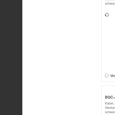
schwar
Ver
BQC-
Kabel;
Stecker
schwar