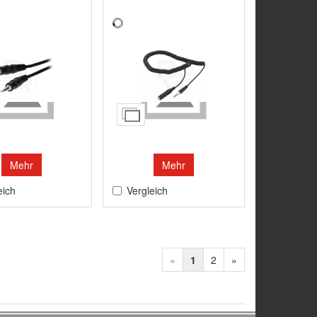
Mehr
Mehr
eich
Vergleich
«
1
2
»