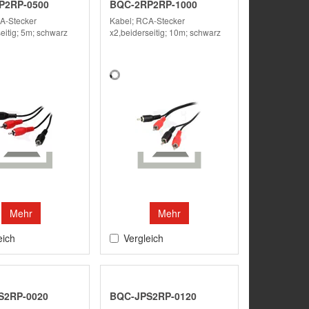
P2RP-0500
BQC-2RP2RP-1000
A-Stecker
Kabel; RCA-Stecker
eitig; 5m; schwarz
x2,beiderseitig; 10m; schwarz
Mehr
Mehr
eich
Vergleich
S2RP-0020
BQC-JPS2RP-0120