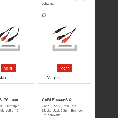
schwarz
Mehr
Mehr
eich
Vergleich
SJPS-1000
CABLE-403/5S/Q
ck 3,5mm 3pin
Kabel; Jack 6,3mm 3pin
iderseitig; 10m;
Stecker,Jack 6,3mm Buchse;
5m; schwarz