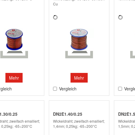
Cu
Mehr
Mehr
gleich
Vergleich
Vergl
.30/0.25
DN2E1.40/0.25
DN2E1.5
raht; zweifach emalliert;
Wickeldraht; zweifach emalliert;
Wickeldrah
 0,25kg; -65÷200°C
1,4mm; 0,25kg; -65÷200°C
1,5mm; 0,