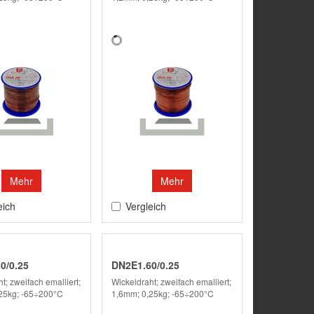
Mehr
Mehr
eich
Vergleich
0/0.25
DN2E1.60/0.25
t; zweifach emalliert;
Wickeldraht; zweifach emalliert;
25kg; -65÷200°C
1,6mm; 0,25kg; -65÷200°C