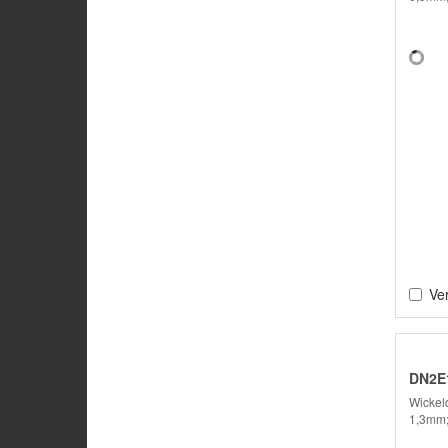
Ver
DN2E1
Wickeld
1,3mm;