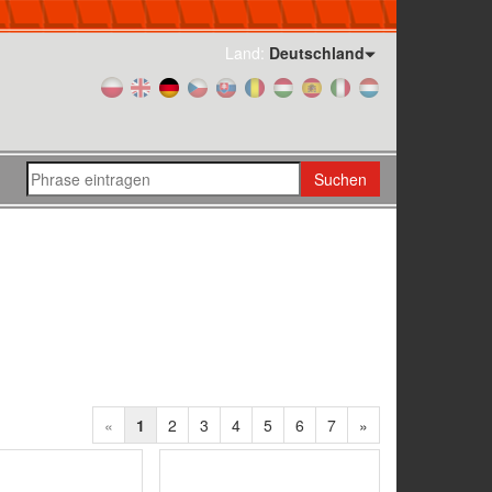
Land:
Deutschland
Suchen
«
1
2
3
4
5
6
7
»