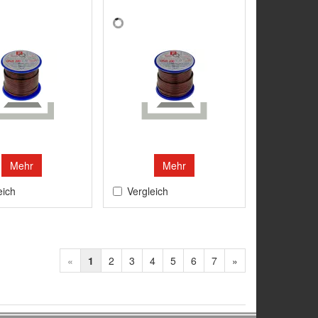
Mehr
Mehr
eich
Vergleich
«
1
2
3
4
5
6
7
»