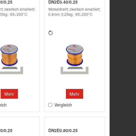
0/0.25
DN2E0.40/0.25
t; zweifach emalliert;
Wickeldraht; zweifach emalliert;
25kg; -65÷200°C
0,4mm; 0,25kg; -65÷200°C
Mehr
Mehr
eich
Vergleich
0/0.25
DN2E0.80/0.25