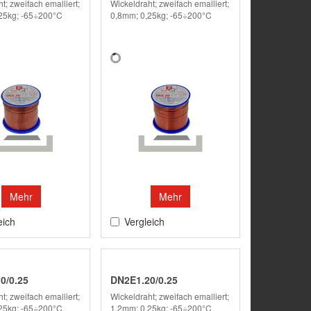
t; zweifach emalliert;
Wickeldraht; zweifach emalliert;
25kg; -65÷200°C
0,8mm; 0,25kg; -65÷200°C
Mehr
Mehr
eich
Vergleich
0/0.25
DN2E1.20/0.25
t; zweifach emalliert;
Wickeldraht; zweifach emalliert;
25kg; -65÷200°C
1,2mm; 0,25kg; -65÷200°C