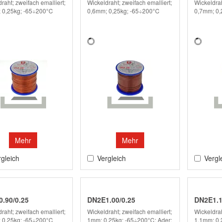
raht; zweifach emalliert;
Wickeldraht; zweifach emalliert;
Wickeldrah
 0,25kg; -65÷200°C
0,6mm; 0,25kg; -65÷200°C
0,7mm; 0,
Mehr
Mehr
gleich
Vergleich
Vergl
.90/0.25
DN2E1.00/0.25
DN2E1.1
raht; zweifach emalliert;
Wickeldraht; zweifach emalliert;
Wickeldrah
 0,25kg; -65÷200°C
1mm; 0,25kg; -65÷200°C; Ader:
1,1mm; 0,