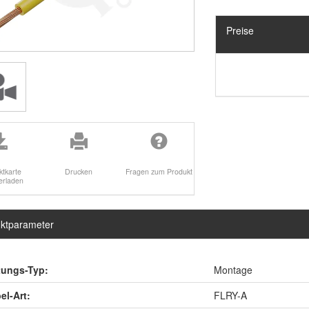
Preise
ktkarte
Drucken
Fragen zum Produkt
erladen
ktparameter
tungs-Typ:
Montage
el-Art:
FLRY-A