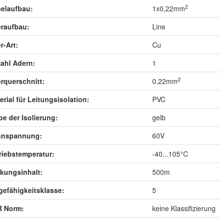
2
elaufbau:
1x0,22mm
raufbau:
Line
r-Art:
Cu
ahl Adern:
1
2
rquerschnitt:
0,22mm
erial für Leitungsisolation:
PVC
be der Isolierung:
gelb
nnspannung:
60V
riebstemperatur:
-40...105°C
kungsinhalt:
500m
gefähigkeitsklasse:
5
 Norm:
keine Klassifizierung