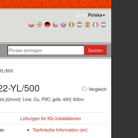
Land:
Polska
Suchen
YL/500
22-YL/500
Vergleich
1x0,22mm2; Line; Cu; PVC; gelb; 60V; 500m
Leitungen für Kfz-Installationen
en:
Technische Information (en)