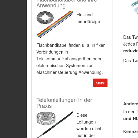
Anwendung
Ein- und
mehrfärbige
Das Twi
Jedes P
Flachbandkabel finden u. a. in fixen
reduzi
Verbindungen in
Telekommunikationsgeräten oder
Das Twi
elektronischen Systemen zur
Maschinensteuerung Anwendung.
Mehr
Telefonleitungen in der
Andere
Praxis
In der 
Diese
und HD
Leitungen
werden nicht
Kennze
nur in der