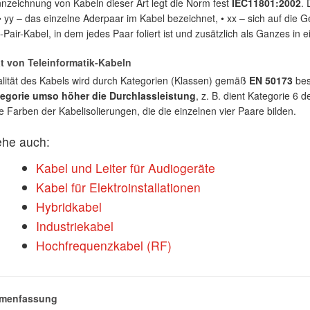
nzeichnung von Kabeln dieser Art legt die Norm fest
IEC11801:2002
. 
• yy – das einzelne Aderpaar im Kabel bezeichnet, • xx – sich auf die G
-Pair-Kabel, in dem jedes Paar foliert ist und zusätzlich als Ganzes in e
ät von Teleinformatik-Kabeln
lität des Kabels wird durch Kategorien (Klassen) gemäß
EN 50173
bes
tegorie umso höher die Durchlassleistung
, z. B. dient Kategorie 6 
e Farben der Kabelisolierungen, die die einzelnen vier Paare bilden.
ehe auch:
Kabel und Leiter für Audiogeräte
Kabel für Elektroinstallationen
Hybridkabel
Industriekabel
Hochfrequenzkabel (RF)
menfassung