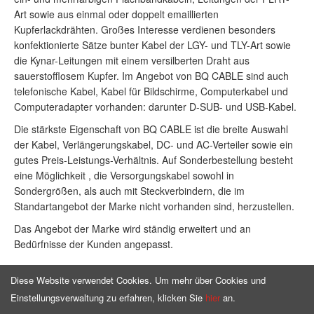
Art sowie aus einmal oder doppelt emaillierten
Kupferlackdrähten. Großes Interesse verdienen besonders
konfektionierte Sätze bunter Kabel der LGY- und TLY-Art sowie
die Kynar-Leitungen mit einem versilberten Draht aus
sauerstofflosem Kupfer. Im Angebot von BQ CABLE sind auch
telefonische Kabel, Kabel für Bildschirme, Computerkabel und
Computeradapter vorhanden: darunter D-SUB- und USB-Kabel.
Die stärkste Eigenschaft von BQ CABLE ist die breite Auswahl
der Kabel, Verlängerungskabel, DC- und AC-Verteiler sowie ein
gutes Preis-Leistungs-Verhältnis. Auf Sonderbestellung besteht
eine Möglichkeit , die Versorgungskabel sowohl in
Sondergrößen, als auch mit Steckverbindern, die im
Standartangebot der Marke nicht vorhanden sind, herzustellen.
Das Angebot der Marke wird ständig erweitert und an
Bedürfnisse der Kunden angepasst.
Diese Website verwendet Cookies. Um mehr über Cookies und
Einstellungsverwaltung zu erfahren, klicken Sie
hier
an.
Homepage
Angebot