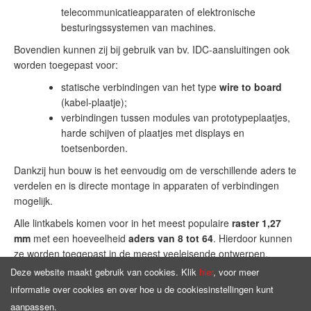
telecommunicatieapparaten of elektronische
besturingssystemen van machines.
Bovendien kunnen zij bij gebruik van bv. IDC-aansluitingen ook
worden toegepast voor:
statische verbindingen van het type
wire to board
(kabel-plaatje);
verbindingen tussen modules van prototypeplaatjes,
harde schijven of plaatjes met displays en
toetsenborden.
Dankzij hun bouw is het eenvoudig om de verschillende aders te
verdelen en is directe montage in apparaten of verbindingen
mogelijk.
Alle lintkabels komen voor in het meest populaire
raster 1,27
mm
met een hoeveelheid
aders van 8 tot 64
. Hierdoor kunnen
ze worden toegepast in de meest veeleisende ontwerpen.
Deze website maakt gebruik van cookies. Klik
hier
, voor meer
informatie over cookies en over hoe u de cookiesinstellingen kunt
aanpassen.
Homepage
Aanbod