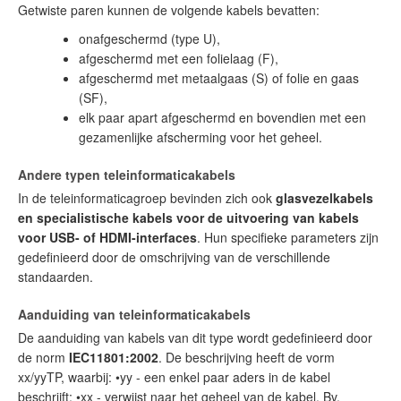
Getwiste paren kunnen de volgende kabels bevatten:
onafgeschermd (type U),
afgeschermd met een folielaag (F),
afgeschermd met metaalgaas (S) of folie en gaas
(SF),
elk paar apart afgeschermd en bovendien met een
gezamenlijke afscherming voor het geheel.
Andere typen teleinformaticakabels
In de teleinformaticagroep bevinden zich ook
glasvezelkabels
en specialistische kabels voor de uitvoering van kabels
voor USB- of HDMI-interfaces
. Hun specifieke parameters zijn
gedefinieerd door de omschrijving van de verschillende
standaarden.
Aanduiding van teleinformaticakabels
De aanduiding van kabels van dit type wordt gedefinieerd door
de norm
IEC11801:2002
. De beschrijving heeft de vorm
xx/yyTP, waarbij: •yy - een enkel paar aders in de kabel
beschrijft; •xx - verwijst naar het geheel van de kabel. Bv.