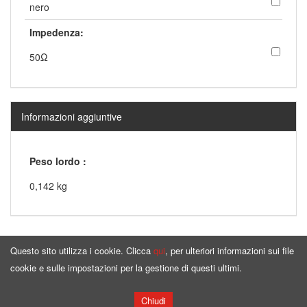
nero
Impedenza:
50Ω
Informazioni aggiuntive
Peso lordo :
0,142 kg
Questo sito utilizza i cookie. Clicca
qui
, per ulteriori informazioni sui file
cookie e sulle impostazioni per la gestione di questi ultimi.
Pagina principale
Offerta
Chiudi
Copyright © by
bqcable