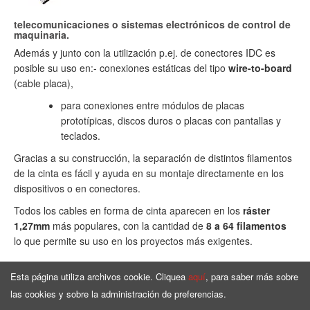
telecomunicaciones o sistemas electrónicos de control de
maquinaria.
Además y junto con la utilización p.ej. de conectores IDC es
posible su uso en:- conexiones estáticas del tipo
wire-to-board
(cable placa),
para conexiones entre módulos de placas
prototípicas, discos duros o placas con pantallas y
teclados.
Gracias a su construcción, la separación de distintos filamentos
de la cinta es fácil y ayuda en su montaje directamente en los
dispositivos o en conectores.
Todos los cables en forma de cinta aparecen en los
ráster
1,27mm
más populares, con la cantidad de
8 a 64 filamentos
lo que permite su uso en los proyectos más exigentes.
Esta página utiliza archivos cookie. Cliquea
aquí
, para saber más sobre
las cookies y sobre la administración de preferencias.
Página de Inicio
Surtido